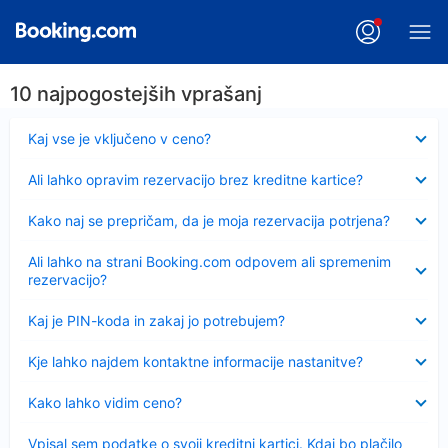
10 najpogostejših vprašanj
Skrčeno
Kaj vse je vključeno v ceno?
Skrčeno
Ali lahko opravim rezervacijo brez kreditne kartice?
Skrčeno
Kako naj se prepričam, da je moja rezervacija potrjena?
Skrčeno
Ali lahko na strani Booking.com odpovem ali spremenim
rezervacijo?
Skrčeno
Kaj je PIN-koda in zakaj jo potrebujem?
Skrčeno
Kje lahko najdem kontaktne informacije nastanitve?
Skrčeno
Kako lahko vidim ceno?
Skrčeno
Vpisal sem podatke o svoji kreditni kartici. Kdaj bo plačilo