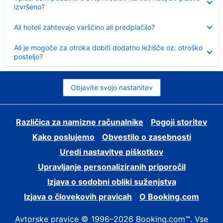
izvršeno?
Skrčeno
Ali hoteli zahtevajo varščino ali predplačilo?
Skrčeno
Ali je mogoče za otroka dobiti dodatno ležišče oz. otroško
posteljo?
Objavite svojo nastanitev
Različica za namizne računalnike
Pogoji storitev
Kako poslujemo
Obvestilo o zasebnosti
Uredi nastavitve piškotkov
Upravljanje personaliziranih priporočil
Izjava o sodobni obliki suženjstva
Izjava o človekovih pravicah
O Booking.com
Avtorske pravice © 1996–2026 Booking.com™. Vse