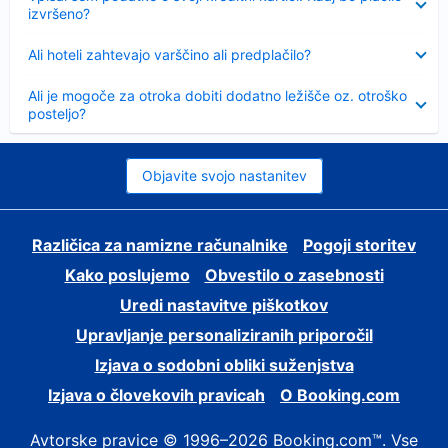
izvršeno?
Skrčeno
Ali hoteli zahtevajo varščino ali predplačilo?
Skrčeno
Ali je mogoče za otroka dobiti dodatno ležišče oz. otroško
posteljo?
Objavite svojo nastanitev
Različica za namizne računalnike
Pogoji storitev
Kako poslujemo
Obvestilo o zasebnosti
Uredi nastavitve piškotkov
Upravljanje personaliziranih priporočil
Izjava o sodobni obliki suženjstva
Izjava o človekovih pravicah
O Booking.com
Avtorske pravice © 1996–2026 Booking.com™. Vse