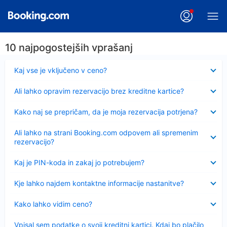
10 najpogostejših vprašanj
Skrčeno
Kaj vse je vključeno v ceno?
Skrčeno
Ali lahko opravim rezervacijo brez kreditne kartice?
Skrčeno
Kako naj se prepričam, da je moja rezervacija potrjena?
Skrčeno
Ali lahko na strani Booking.com odpovem ali spremenim
rezervacijo?
Skrčeno
Kaj je PIN-koda in zakaj jo potrebujem?
Skrčeno
Kje lahko najdem kontaktne informacije nastanitve?
Skrčeno
Kako lahko vidim ceno?
Skrčeno
Vpisal sem podatke o svoji kreditni kartici. Kdaj bo plačilo