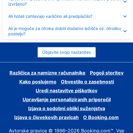
izvršeno?
Skrčeno
Ali hoteli zahtevajo varščino ali predplačilo?
Skrčeno
Ali je mogoče za otroka dobiti dodatno ležišče oz. otroško
posteljo?
Objavite svojo nastanitev
Različica za namizne računalnike
Pogoji storitev
Kako poslujemo
Obvestilo o zasebnosti
Uredi nastavitve piškotkov
Upravljanje personaliziranih priporočil
Izjava o sodobni obliki suženjstva
Izjava o človekovih pravicah
O Booking.com
Avtorske pravice © 1996–2026 Booking.com™. Vse