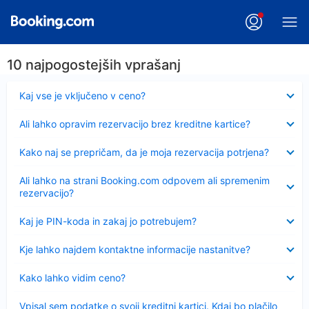
10 najpogostejših vprašanj
Skrčeno
Kaj vse je vključeno v ceno?
Skrčeno
Ali lahko opravim rezervacijo brez kreditne kartice?
Skrčeno
Kako naj se prepričam, da je moja rezervacija potrjena?
Skrčeno
Ali lahko na strani Booking.com odpovem ali spremenim
rezervacijo?
Skrčeno
Kaj je PIN-koda in zakaj jo potrebujem?
Skrčeno
Kje lahko najdem kontaktne informacije nastanitve?
Skrčeno
Kako lahko vidim ceno?
Skrčeno
Vpisal sem podatke o svoji kreditni kartici. Kdaj bo plačilo