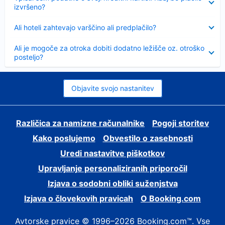
izvršeno?
Skrčeno
Ali hoteli zahtevajo varščino ali predplačilo?
Skrčeno
Ali je mogoče za otroka dobiti dodatno ležišče oz. otroško
posteljo?
Objavite svojo nastanitev
Različica za namizne računalnike
Pogoji storitev
Kako poslujemo
Obvestilo o zasebnosti
Uredi nastavitve piškotkov
Upravljanje personaliziranih priporočil
Izjava o sodobni obliki suženjstva
Izjava o človekovih pravicah
O Booking.com
Avtorske pravice © 1996–2026 Booking.com™. Vse