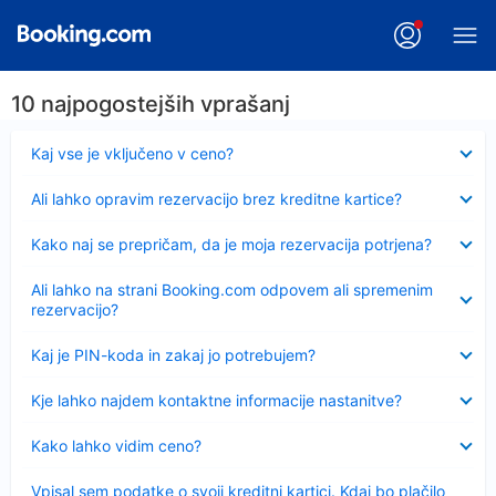
10 najpogostejših vprašanj
Skrčeno
Kaj vse je vključeno v ceno?
Skrčeno
Ali lahko opravim rezervacijo brez kreditne kartice?
Skrčeno
Kako naj se prepričam, da je moja rezervacija potrjena?
Skrčeno
Ali lahko na strani Booking.com odpovem ali spremenim
rezervacijo?
Skrčeno
Kaj je PIN-koda in zakaj jo potrebujem?
Skrčeno
Kje lahko najdem kontaktne informacije nastanitve?
Skrčeno
Kako lahko vidim ceno?
Skrčeno
Vpisal sem podatke o svoji kreditni kartici. Kdaj bo plačilo