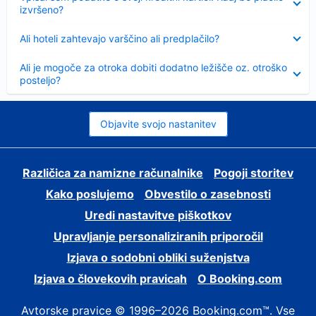
izvršeno?
Skrčeno
Ali hoteli zahtevajo varščino ali predplačilo?
Skrčeno
Ali je mogoče za otroka dobiti dodatno ležišče oz. otroško
posteljo?
Objavite svojo nastanitev
Različica za namizne računalnike
Pogoji storitev
Kako poslujemo
Obvestilo o zasebnosti
Uredi nastavitve piškotkov
Upravljanje personaliziranih priporočil
Izjava o sodobni obliki suženjstva
Izjava o človekovih pravicah
O Booking.com
Avtorske pravice © 1996–2026 Booking.com™. Vse