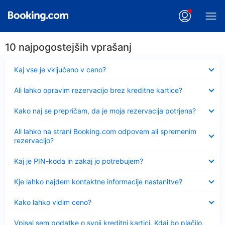
10 najpogostejših vprašanj
Skrčeno
Kaj vse je vključeno v ceno?
Skrčeno
Ali lahko opravim rezervacijo brez kreditne kartice?
Skrčeno
Kako naj se prepričam, da je moja rezervacija potrjena?
Skrčeno
Ali lahko na strani Booking.com odpovem ali spremenim
rezervacijo?
Skrčeno
Kaj je PIN-koda in zakaj jo potrebujem?
Skrčeno
Kje lahko najdem kontaktne informacije nastanitve?
Skrčeno
Kako lahko vidim ceno?
Skrčeno
Vpisal sem podatke o svoji kreditni kartici. Kdaj bo plačilo