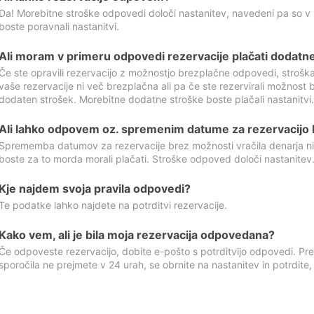
Da! Morebitne stroške odpovedi določi nastanitev, navedeni pa so v
boste poravnali nastanitvi.
Ali moram v primeru odpovedi rezervacije plačati dodatn
Če ste opravili rezervacijo z možnostjo brezplačne odpovedi, stroš
vaše rezervacije ni več brezplačna ali pa če ste rezervirali možnost 
dodaten strošek. Morebitne dodatne stroške boste plačali nastanitvi.
Ali lahko odpovem oz. spremenim datume za rezervacijo b
Sprememba datumov za rezervacije brez možnosti vračila denarja ni
boste za to morda morali plačati. Stroške odpoved določi nastanitev.
Kje najdem svoja pravila odpovedi?
Te podatke lahko najdete na potrditvi rezervacije.
Kako vem, ali je bila moja rezervacija odpovedana?
Če odpoveste rezervacijo, dobite e-pošto s potrditvijo odpovedi. Prev
sporočila ne prejmete v 24 urah, se obrnite na nastanitev in potrdite