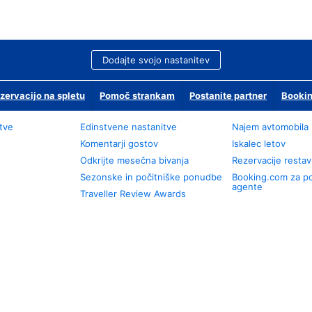
Dodajte svojo nastanitev
zervacijo na spletu
Pomoč strankam
Postanite partner
Bookin
tve
Edinstvene nastanitve
Najem avtomobila
Komentarji gostov
Iskalec letov
Odkrijte mesečna bivanja
Rezervacije restav
Sezonske in počitniške ponudbe
Booking.com za p
agente
Traveller Review Awards