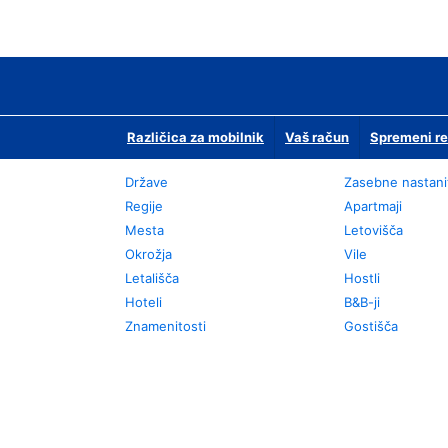
Različica za mobilnik
Vaš račun
Spremeni re
Države
Zasebne nastani
Regije
Apartmaji
Mesta
Letovišča
Okrožja
Vile
Letališča
Hostli
Hoteli
B&B-ji
Znamenitosti
Gostišča