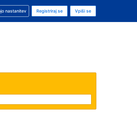
pomoč pri rezervaciji
jo nastanitev
Registriraj se
Vpiši se
a je evro
i jezik je Slovenščini