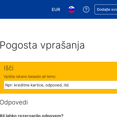
EUR
Zaprosite za 
Dodajte svo
Izbira valute. Vaša trenutna valut
Izbira jezika. Vaš trenutn
Pogosta vprašanja
Išči
Vpišite iskano besedo ali temo
Odpovedi
Ali lahko rezervacijo odpovem?