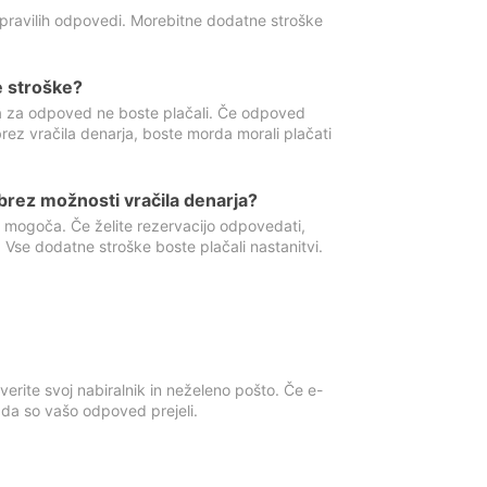
 pravilih odpovedi. Morebitne dodatne stroške
e stroške?
ka za odpoved ne boste plačali. Če odpoved
brez vračila denarja, boste morda morali plačati
rez možnosti vračila denarja?
 mogoča. Če želite rezervacijo odpovedati,
 Vse dodatne stroške boste plačali nastanitvi.
erite svoj nabiralnik in neželeno pošto. Če e-
, da so vašo odpoved prejeli.