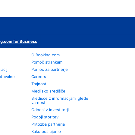
g.com for Business
O Booking.com
Pomoč strankam
racij
Pomoč za partnerje
otovalne
Careers
Trajnost
Medijsko središče
Središče z informacijami glede
varnosti
Odnosi z investitorji
Pogoji storitev
Pritožba partnerja
Kako poslujemo