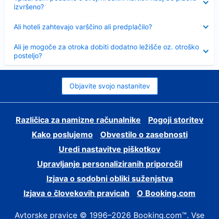
izvršeno?
Skrčeno
Ali hoteli zahtevajo varščino ali predplačilo?
Skrčeno
Ali je mogoče za otroka dobiti dodatno ležišče oz. otroško
posteljo?
Objavite svojo nastanitev
Različica za namizne računalnike
Pogoji storitev
Kako poslujemo
Obvestilo o zasebnosti
Uredi nastavitve piškotkov
Upravljanje personaliziranih priporočil
Izjava o sodobni obliki suženjstva
Izjava o človekovih pravicah
O Booking.com
Avtorske pravice © 1996–2026 Booking.com™. Vse