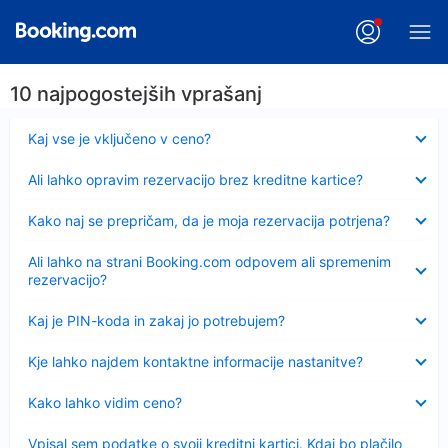
10 najpogostejših vprašanj
Skrčeno
Kaj vse je vključeno v ceno?
Skrčeno
Ali lahko opravim rezervacijo brez kreditne kartice?
Skrčeno
Kako naj se prepričam, da je moja rezervacija potrjena?
Skrčeno
Ali lahko na strani Booking.com odpovem ali spremenim
rezervacijo?
Skrčeno
Kaj je PIN-koda in zakaj jo potrebujem?
Skrčeno
Kje lahko najdem kontaktne informacije nastanitve?
Skrčeno
Kako lahko vidim ceno?
Skrčeno
Vpisal sem podatke o svoji kreditni kartici. Kdaj bo plačilo