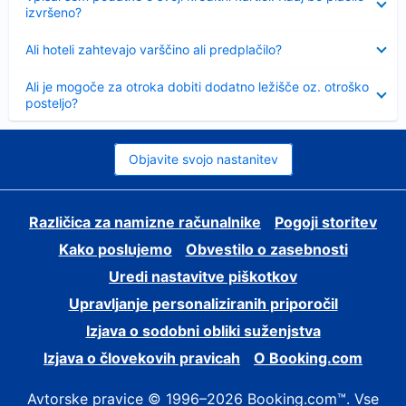
izvršeno?
Skrčeno
Ali hoteli zahtevajo varščino ali predplačilo?
Skrčeno
Ali je mogoče za otroka dobiti dodatno ležišče oz. otroško
posteljo?
Objavite svojo nastanitev
Različica za namizne računalnike
Pogoji storitev
Kako poslujemo
Obvestilo o zasebnosti
Uredi nastavitve piškotkov
Upravljanje personaliziranih priporočil
Izjava o sodobni obliki suženjstva
Izjava o človekovih pravicah
O Booking.com
Avtorske pravice © 1996–2026 Booking.com™. Vse