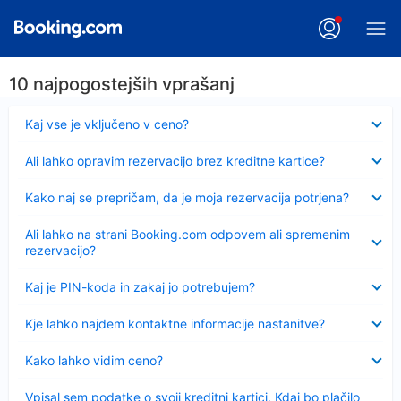
10 najpogostejših vprašanj
Skrčeno
Kaj vse je vključeno v ceno?
Skrčeno
Ali lahko opravim rezervacijo brez kreditne kartice?
Skrčeno
Kako naj se prepričam, da je moja rezervacija potrjena?
Skrčeno
Ali lahko na strani Booking.com odpovem ali spremenim
rezervacijo?
Skrčeno
Kaj je PIN-koda in zakaj jo potrebujem?
Skrčeno
Kje lahko najdem kontaktne informacije nastanitve?
Skrčeno
Kako lahko vidim ceno?
Skrčeno
Vpisal sem podatke o svoji kreditni kartici. Kdaj bo plačilo