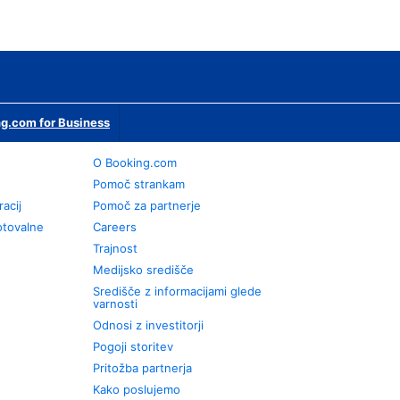
g.com for Business
O Booking.com
Pomoč strankam
racij
Pomoč za partnerje
otovalne
Careers
Trajnost
Medijsko središče
Središče z informacijami glede
varnosti
Odnosi z investitorji
Pogoji storitev
Pritožba partnerja
Kako poslujemo