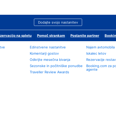
Dodajte svojo nastanitev
zervacijo na spletu
Pomoč strankam
Postanite partner
Bookin
tve
Edinstvene nastanitve
Najem avtomobila
Komentarji gostov
Iskalec letov
Odkrijte mesečna bivanja
Rezervacije restav
Sezonske in počitniške ponudbe
Booking.com za p
agente
Traveller Review Awards