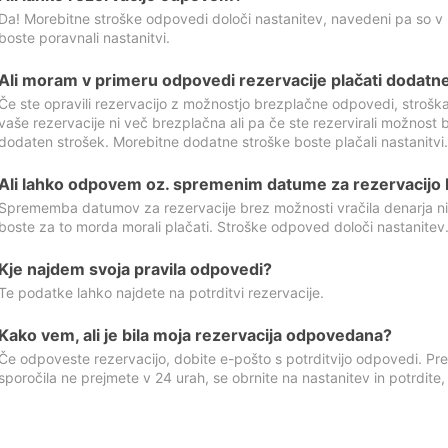
Da! Morebitne stroške odpovedi določi nastanitev, navedeni pa so v
boste poravnali nastanitvi.
Ali moram v primeru odpovedi rezervacije plačati dodatn
Če ste opravili rezervacijo z možnostjo brezplačne odpovedi, stroš
vaše rezervacije ni več brezplačna ali pa če ste rezervirali možnost 
dodaten strošek. Morebitne dodatne stroške boste plačali nastanitvi.
Ali lahko odpovem oz. spremenim datume za rezervacijo b
Sprememba datumov za rezervacije brez možnosti vračila denarja ni
boste za to morda morali plačati. Stroške odpoved določi nastanitev.
Kje najdem svoja pravila odpovedi?
Te podatke lahko najdete na potrditvi rezervacije.
Kako vem, ali je bila moja rezervacija odpovedana?
Če odpoveste rezervacijo, dobite e-pošto s potrditvijo odpovedi. Prev
sporočila ne prejmete v 24 urah, se obrnite na nastanitev in potrdite