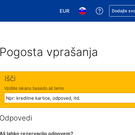
EUR
Zaprosite za 
Dodajte svo
Izbira valute. Vaša trenutna valut
Izbira jezika. Vaš trenutn
Pogosta vprašanja
Išči
Vpišite iskano besedo ali temo
Odpovedi
Ali lahko rezervacijo odpovem?