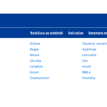
Različica za mobilnik
Vaš račun
Spremeni re
Države
Zasebne nastani
Regije
Apartmaji
Mesta
Letovišča
Okrožja
Vile
Letališča
Hostli
Hoteli
B&B-ji
Znamenitosti
Gostišča