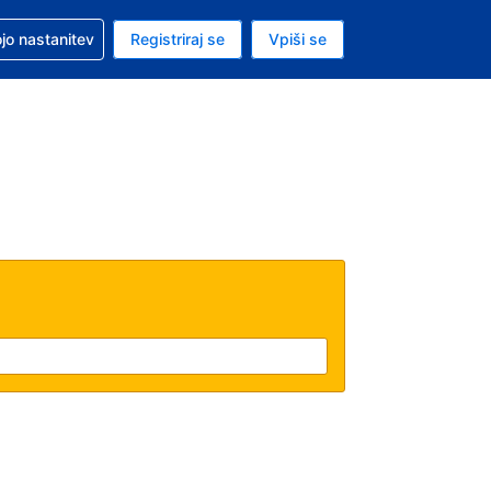
pomoč pri rezervaciji
jo nastanitev
Registriraj se
Vpiši se
a je evro
i jezik je Slovenščini