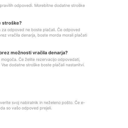
 pravilih odpovedi. Morebitne dodatne stroške
e stroške?
ka za odpoved ne boste plačali. Če odpoved
brez vračila denarja, boste morda morali plačati
rez možnosti vračila denarja?
 mogoča. Če želite rezervacijo odpovedati,
 Vse dodatne stroške boste plačali nastanitvi.
erite svoj nabiralnik in neželeno pošto. Če e-
, da so vašo odpoved prejeli.