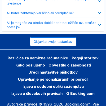
izvršeno?
Skrčeno
Ali hoteli zahtevajo varščino ali predplačilo?
Skrčeno
Ali je mogoče za otroka dobiti dodatno ležišče oz. otroško
posteljo?
Objavite svojo nastanitev
Različica za namizne računalnike
Pogoji storitev
Kako poslujemo
Obvestilo o zasebnosti
Uredi nastavitve piškotkov
Upravljanje personaliziranih priporočil
Izjava o sodobni obliki suženjstva
Izjava o človekovih pravicah
O Booking.com
Avtorske pravice © 1996–2026 Booking.com™. Vse