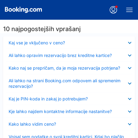
10 najpogostejših vprašanj
Skrčeno
Kaj vse je vključeno v ceno?
Skrčeno
Ali lahko opravim rezervacijo brez kreditne kartice?
Skrčeno
Kako naj se prepričam, da je moja rezervacija potrjena?
Skrčeno
Ali lahko na strani Booking.com odpovem ali spremenim
rezervacijo?
Skrčeno
Kaj je PIN-koda in zakaj jo potrebujem?
Skrčeno
Kje lahko najdem kontaktne informacije nastanitve?
Skrčeno
Kako lahko vidim ceno?
Skrčeno
Vpisal sem podatke o svoji kreditni kartici. Kdaj bo plačilo