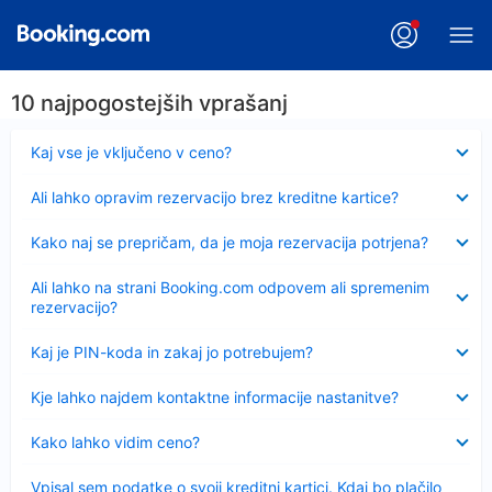
10 najpogostejših vprašanj
Skrčeno
Kaj vse je vključeno v ceno?
Skrčeno
Ali lahko opravim rezervacijo brez kreditne kartice?
Skrčeno
Kako naj se prepričam, da je moja rezervacija potrjena?
Skrčeno
Ali lahko na strani Booking.com odpovem ali spremenim
rezervacijo?
Skrčeno
Kaj je PIN-koda in zakaj jo potrebujem?
Skrčeno
Kje lahko najdem kontaktne informacije nastanitve?
Skrčeno
Kako lahko vidim ceno?
Skrčeno
Vpisal sem podatke o svoji kreditni kartici. Kdaj bo plačilo