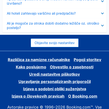
izvršeno?
Skrčeno
Ali hoteli zahtevajo varščino ali predplačilo?
Skrčeno
Ali je mogoče za otroka dobiti dodatno ležišče oz. otroško
posteljo?
Objavite svojo nastanitev
Različica za namizne računalnike
Pogoji storitev
Kako poslujemo
Obvestilo o zasebnosti
Uredi nastavitve piškotkov
Upravljanje personaliziranih priporočil
Izjava o sodobni obliki suženjstva
Izjava o človekovih pravicah
O Booking.com
Avtorske pravice © 1996–2026 Booking.com™. Vse