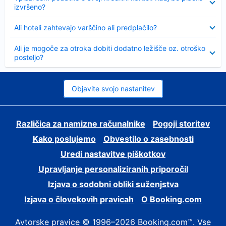
izvršeno?
Skrčeno
Ali hoteli zahtevajo varščino ali predplačilo?
Skrčeno
Ali je mogoče za otroka dobiti dodatno ležišče oz. otroško
posteljo?
Objavite svojo nastanitev
Različica za namizne računalnike
Pogoji storitev
Kako poslujemo
Obvestilo o zasebnosti
Uredi nastavitve piškotkov
Upravljanje personaliziranih priporočil
Izjava o sodobni obliki suženjstva
Izjava o človekovih pravicah
O Booking.com
Avtorske pravice © 1996–2026 Booking.com™. Vse