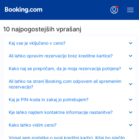
10 najpogostejših vprašanj
Skrčeno
Kaj vse je vključeno v ceno?
Skrčeno
Ali lahko opravim rezervacijo brez kreditne kartice?
Skrčeno
Kako naj se prepričam, da je moja rezervacija potrjena?
Skrčeno
Ali lahko na strani Booking.com odpovem ali spremenim
rezervacijo?
Skrčeno
Kaj je PIN-koda in zakaj jo potrebujem?
Skrčeno
Kje lahko najdem kontaktne informacije nastanitve?
Skrčeno
Kako lahko vidim ceno?
Skrčeno
Vpisal sem podatke o svoji kreditni kartici. Kdaj bo plačilo