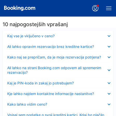
10 najpogostejših vprašanj
Skrčeno
Kaj vse je vključeno v ceno?
Skrčeno
Ali lahko opravim rezervacijo brez kreditne kartice?
Skrčeno
Kako naj se prepričam, da je moja rezervacija potrjena?
Skrčeno
Ali lahko na strani Booking.com odpovem ali spremenim
rezervacijo?
Skrčeno
Kaj je PIN-koda in zakaj jo potrebujem?
Skrčeno
Kje lahko najdem kontaktne informacije nastanitve?
Skrčeno
Kako lahko vidim ceno?
Skrčeno
Vpisal sem podatke o svoji kreditni kartici. Kdaj bo plačilo