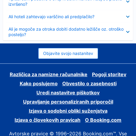
izvršeno?
Skrčeno
Ali hoteli zahtevajo varščino ali predplačilo?
Skrčeno
Ali je mogoče za otroka dobiti dodatno ležišče oz. otroško
posteljo?
Objavite svojo nastanitev
Različica za namizne računalnike
Pogoji storitev
Kako poslujemo
Obvestilo o zasebnosti
Uredi nastavitve piškotkov
Upravljanje personaliziranih priporočil
Izjava o sodobni obliki suženjstva
Izjava o človekovih pravicah
O Booking.com
Avtorske pravice © 1996–2026 Booking.com™. Vse