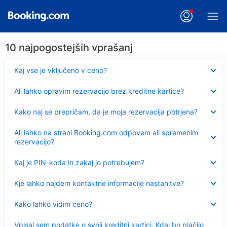
10 najpogostejših vprašanj
Skrčeno
Kaj vse je vključeno v ceno?
Skrčeno
Ali lahko opravim rezervacijo brez kreditne kartice?
Skrčeno
Kako naj se prepričam, da je moja rezervacija potrjena?
Skrčeno
Ali lahko na strani Booking.com odpovem ali spremenim
rezervacijo?
Skrčeno
Kaj je PIN-koda in zakaj jo potrebujem?
Skrčeno
Kje lahko najdem kontaktne informacije nastanitve?
Skrčeno
Kako lahko vidim ceno?
Skrčeno
Vpisal sem podatke o svoji kreditni kartici. Kdaj bo plačilo