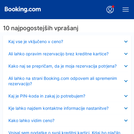
10 najpogostejših vprašanj
Skrčeno
Kaj vse je vključeno v ceno?
Skrčeno
Ali lahko opravim rezervacijo brez kreditne kartice?
Skrčeno
Kako naj se prepričam, da je moja rezervacija potrjena?
Skrčeno
Ali lahko na strani Booking.com odpovem ali spremenim
rezervacijo?
Skrčeno
Kaj je PIN-koda in zakaj jo potrebujem?
Skrčeno
Kje lahko najdem kontaktne informacije nastanitve?
Skrčeno
Kako lahko vidim ceno?
Skrčeno
Vpisal sem podatke o svoji kreditni kartici. Kdaj bo plačilo