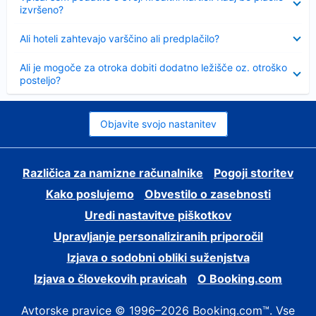
izvršeno?
Skrčeno
Ali hoteli zahtevajo varščino ali predplačilo?
Skrčeno
Ali je mogoče za otroka dobiti dodatno ležišče oz. otroško
posteljo?
Objavite svojo nastanitev
Različica za namizne računalnike
Pogoji storitev
Kako poslujemo
Obvestilo o zasebnosti
Uredi nastavitve piškotkov
Upravljanje personaliziranih priporočil
Izjava o sodobni obliki suženjstva
Izjava o človekovih pravicah
O Booking.com
Avtorske pravice © 1996–2026 Booking.com™. Vse