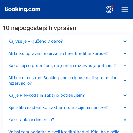
10 najpogostejših vprašanj
Skrčeno
Kaj vse je vključeno v ceno?
Skrčeno
Ali lahko opravim rezervacijo brez kreditne kartice?
Skrčeno
Kako naj se prepričam, da je moja rezervacija potrjena?
Skrčeno
Ali lahko na strani Booking.com odpovem ali spremenim
rezervacijo?
Skrčeno
Kaj je PIN-koda in zakaj jo potrebujem?
Skrčeno
Kje lahko najdem kontaktne informacije nastanitve?
Skrčeno
Kako lahko vidim ceno?
Skrčeno
Vpisal sem podatke o svoji kreditni kartici. Kdaj bo plačilo