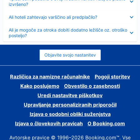
izvršeno?
Skrčeno
Ali hoteli zahtevajo varščino ali predplačilo?
Skrčeno
Ali je mogoče za otroka dobiti dodatno ležišče oz. otroško
posteljo?
Objavite svojo nastanitev
Različica za namizne računalnike
Pogoji storitev
Kako poslujemo
Obvestilo o zasebnosti
Uredi nastavitve piškotkov
Upravljanje personaliziranih priporočil
Izjava o sodobni obliki suženjstva
Izjava o človekovih pravicah
O Booking.com
Avtorske pravice © 1996–2026 Booking.com™. Vse