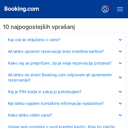
10 najpogostejših vprašanj
Skrčeno
Kaj vse je vključeno v ceno?
Skrčeno
Ali lahko opravim rezervacijo brez kreditne kartice?
Skrčeno
Kako naj se prepričam, da je moja rezervacija potrjena?
Skrčeno
Ali lahko na strani Booking.com odpovem ali spremenim
rezervacijo?
Skrčeno
Kaj je PIN-koda in zakaj jo potrebujem?
Skrčeno
Kje lahko najdem kontaktne informacije nastanitve?
Skrčeno
Kako lahko vidim ceno?
Skrčeno
Vpisal sem podatke o svoji kreditni kartici. Kdaj bo plačilo