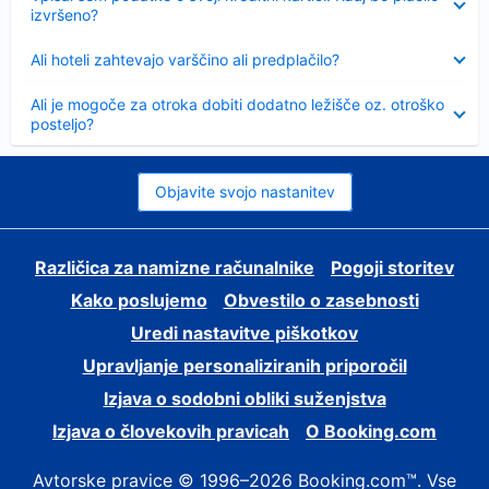
izvršeno?
Skrčeno
Ali hoteli zahtevajo varščino ali predplačilo?
Skrčeno
Ali je mogoče za otroka dobiti dodatno ležišče oz. otroško
posteljo?
Objavite svojo nastanitev
Različica za namizne računalnike
Pogoji storitev
Kako poslujemo
Obvestilo o zasebnosti
Uredi nastavitve piškotkov
Upravljanje personaliziranih priporočil
Izjava o sodobni obliki suženjstva
Izjava o človekovih pravicah
O Booking.com
Avtorske pravice © 1996–2026 Booking.com™. Vse