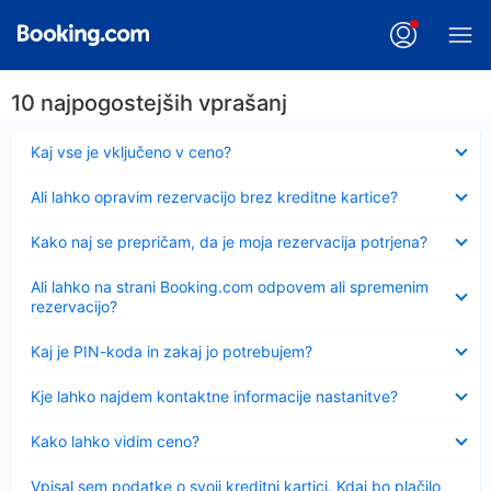
10 najpogostejših vprašanj
Skrčeno
Kaj vse je vključeno v ceno?
Skrčeno
Ali lahko opravim rezervacijo brez kreditne kartice?
Skrčeno
Kako naj se prepričam, da je moja rezervacija potrjena?
Skrčeno
Ali lahko na strani Booking.com odpovem ali spremenim
rezervacijo?
Skrčeno
Kaj je PIN-koda in zakaj jo potrebujem?
Skrčeno
Kje lahko najdem kontaktne informacije nastanitve?
Skrčeno
Kako lahko vidim ceno?
Skrčeno
Vpisal sem podatke o svoji kreditni kartici. Kdaj bo plačilo