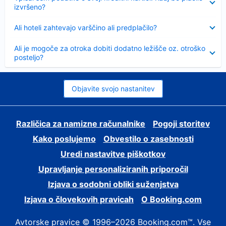
izvršeno?
Skrčeno
Ali hoteli zahtevajo varščino ali predplačilo?
Skrčeno
Ali je mogoče za otroka dobiti dodatno ležišče oz. otroško
posteljo?
Objavite svojo nastanitev
Različica za namizne računalnike
Pogoji storitev
Kako poslujemo
Obvestilo o zasebnosti
Uredi nastavitve piškotkov
Upravljanje personaliziranih priporočil
Izjava o sodobni obliki suženjstva
Izjava o človekovih pravicah
O Booking.com
Avtorske pravice © 1996–2026 Booking.com™. Vse