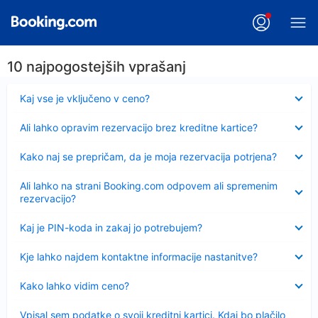
10 najpogostejših vprašanj
Skrčeno
Kaj vse je vključeno v ceno?
Skrčeno
Ali lahko opravim rezervacijo brez kreditne kartice?
Skrčeno
Kako naj se prepričam, da je moja rezervacija potrjena?
Skrčeno
Ali lahko na strani Booking.com odpovem ali spremenim
rezervacijo?
Skrčeno
Kaj je PIN-koda in zakaj jo potrebujem?
Skrčeno
Kje lahko najdem kontaktne informacije nastanitve?
Skrčeno
Kako lahko vidim ceno?
Skrčeno
Vpisal sem podatke o svoji kreditni kartici. Kdaj bo plačilo