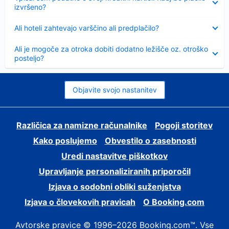
izvršeno?
Skrčeno
Ali hoteli zahtevajo varščino ali predplačilo?
Skrčeno
Ali je mogoče za otroka dobiti dodatno ležišče oz. otroško
posteljo?
Objavite svojo nastanitev
Različica za namizne računalnike
Pogoji storitev
Kako poslujemo
Obvestilo o zasebnosti
Uredi nastavitve piškotkov
Upravljanje personaliziranih priporočil
Izjava o sodobni obliki suženjstva
Izjava o človekovih pravicah
O Booking.com
Avtorske pravice © 1996–2026 Booking.com™. Vse