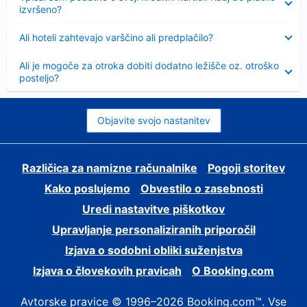
izvršeno?
Skrčeno
Ali hoteli zahtevajo varščino ali predplačilo?
Skrčeno
Ali je mogoče za otroka dobiti dodatno ležišče oz. otroško
posteljo?
Objavite svojo nastanitev
Različica za namizne računalnike
Pogoji storitev
Kako poslujemo
Obvestilo o zasebnosti
Uredi nastavitve piškotkov
Upravljanje personaliziranih priporočil
Izjava o sodobni obliki suženjstva
Izjava o človekovih pravicah
O Booking.com
Avtorske pravice © 1996–2026 Booking.com™. Vse