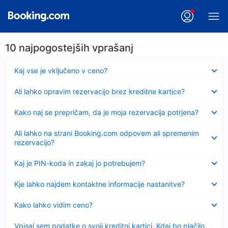
10 najpogostejših vprašanj
Skrčeno
Kaj vse je vključeno v ceno?
Skrčeno
Ali lahko opravim rezervacijo brez kreditne kartice?
Skrčeno
Kako naj se prepričam, da je moja rezervacija potrjena?
Skrčeno
Ali lahko na strani Booking.com odpovem ali spremenim
rezervacijo?
Skrčeno
Kaj je PIN-koda in zakaj jo potrebujem?
Skrčeno
Kje lahko najdem kontaktne informacije nastanitve?
Skrčeno
Kako lahko vidim ceno?
Skrčeno
Vpisal sem podatke o svoji kreditni kartici. Kdaj bo plačilo