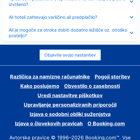
izvršeno?
Skrčeno
Ali hoteli zahtevajo varščino ali predplačilo?
Skrčeno
Ali je mogoče za otroka dobiti dodatno ležišče oz. otroško
posteljo?
Objavite svojo nastanitev
Različica za namizne računalnike
Pogoji storitev
Kako poslujemo
Obvestilo o zasebnosti
Uredi nastavitve piškotkov
Upravljanje personaliziranih priporočil
Izjava o sodobni obliki suženjstva
Izjava o človekovih pravicah
O Booking.com
Avtorske pravice © 1996–2026 Booking.com™. Vse