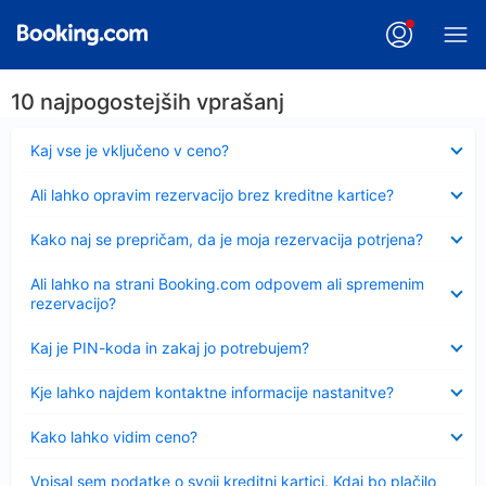
10 najpogostejših vprašanj
Skrčeno
Kaj vse je vključeno v ceno?
Skrčeno
Ali lahko opravim rezervacijo brez kreditne kartice?
Skrčeno
Kako naj se prepričam, da je moja rezervacija potrjena?
Skrčeno
Ali lahko na strani Booking.com odpovem ali spremenim
rezervacijo?
Skrčeno
Kaj je PIN-koda in zakaj jo potrebujem?
Skrčeno
Kje lahko najdem kontaktne informacije nastanitve?
Skrčeno
Kako lahko vidim ceno?
Skrčeno
Vpisal sem podatke o svoji kreditni kartici. Kdaj bo plačilo