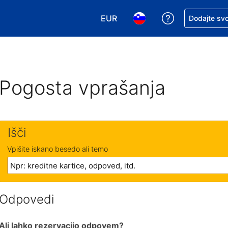
EUR
Zaprosite za 
Dodajte svo
Izbira valute. Vaša trenutna valut
Izbira jezika. Vaš trenutn
Pogosta vprašanja
Išči
Vpišite iskano besedo ali temo
Odpovedi
Ali lahko rezervacijo odpovem?