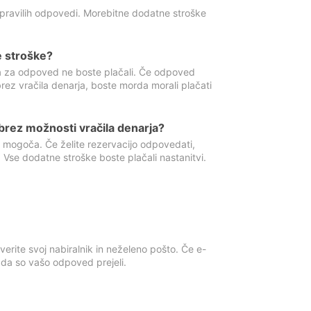
 pravilih odpovedi. Morebitne dodatne stroške
e stroške?
ka za odpoved ne boste plačali. Če odpoved
brez vračila denarja, boste morda morali plačati
rez možnosti vračila denarja?
 mogoča. Če želite rezervacijo odpovedati,
 Vse dodatne stroške boste plačali nastanitvi.
erite svoj nabiralnik in neželeno pošto. Če e-
, da so vašo odpoved prejeli.