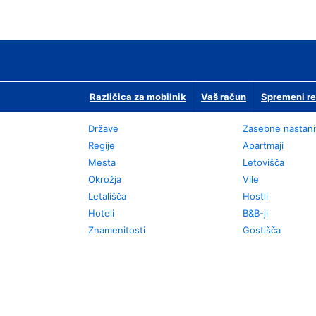
Različica za mobilnik
Vaš račun
Spremeni re
Države
Zasebne nastani
Regije
Apartmaji
Mesta
Letovišča
Okrožja
Vile
Letališča
Hostli
Hoteli
B&B-ji
Znamenitosti
Gostišča