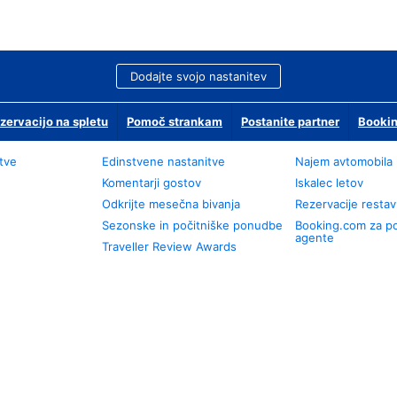
Dodajte svojo nastanitev
zervacijo na spletu
Pomoč strankam
Postanite partner
Bookin
tve
Edinstvene nastanitve
Najem avtomobila
Komentarji gostov
Iskalec letov
Odkrijte mesečna bivanja
Rezervacije restav
Sezonske in počitniške ponudbe
Booking.com za p
agente
Traveller Review Awards