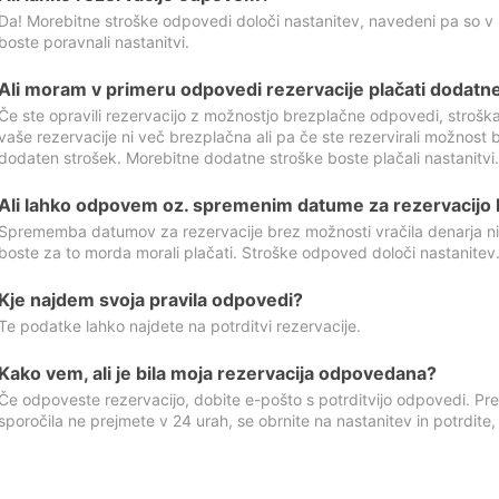
Da! Morebitne stroške odpovedi določi nastanitev, navedeni pa so v
boste poravnali nastanitvi.
Ali moram v primeru odpovedi rezervacije plačati dodatn
Če ste opravili rezervacijo z možnostjo brezplačne odpovedi, stroš
vaše rezervacije ni več brezplačna ali pa če ste rezervirali možnost 
dodaten strošek. Morebitne dodatne stroške boste plačali nastanitvi.
Ali lahko odpovem oz. spremenim datume za rezervacijo b
Sprememba datumov za rezervacije brez možnosti vračila denarja ni
boste za to morda morali plačati. Stroške odpoved določi nastanitev.
Kje najdem svoja pravila odpovedi?
Te podatke lahko najdete na potrditvi rezervacije.
Kako vem, ali je bila moja rezervacija odpovedana?
Če odpoveste rezervacijo, dobite e-pošto s potrditvijo odpovedi. Prev
sporočila ne prejmete v 24 urah, se obrnite na nastanitev in potrdite