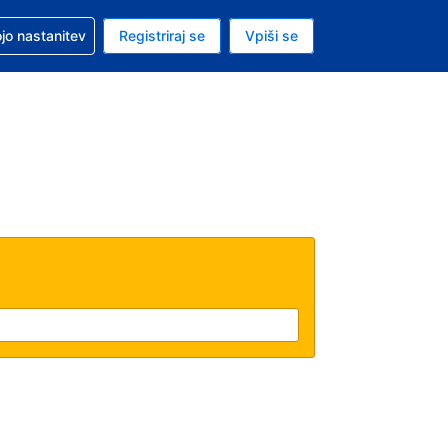
pomoč pri rezervaciji
jo nastanitev
Registriraj se
Vpiši se
a je evro
i jezik je Slovenščini