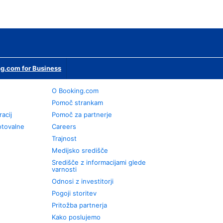
g.com for Business
O Booking.com
Pomoč strankam
racij
Pomoč za partnerje
otovalne
Careers
Trajnost
Medijsko središče
Središče z informacijami glede
varnosti
Odnosi z investitorji
Pogoji storitev
Pritožba partnerja
Kako poslujemo