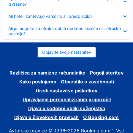
izvršeno?
Skrčeno
Ali hoteli zahtevajo varščino ali predplačilo?
Skrčeno
Ali je mogoče za otroka dobiti dodatno ležišče oz. otroško
posteljo?
Objavite svojo nastanitev
Različica za namizne računalnike
Pogoji storitev
Kako poslujemo
Obvestilo o zasebnosti
Uredi nastavitve piškotkov
Upravljanje personaliziranih priporočil
Izjava o sodobni obliki suženjstva
Izjava o človekovih pravicah
O Booking.com
Avtorske pravice © 1996–2026 Booking.com™. Vse