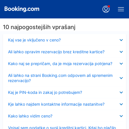
10 najpogostejših vprašanj
Skrčeno
Kaj vse je vključeno v ceno?
Skrčeno
Ali lahko opravim rezervacijo brez kreditne kartice?
Skrčeno
Kako naj se prepričam, da je moja rezervacija potrjena?
Skrčeno
Ali lahko na strani Booking.com odpovem ali spremenim
rezervacijo?
Skrčeno
Kaj je PIN-koda in zakaj jo potrebujem?
Skrčeno
Kje lahko najdem kontaktne informacije nastanitve?
Skrčeno
Kako lahko vidim ceno?
Skrčeno
Vpisal sem podatke o svoji kreditni kartici. Kdaj bo plačilo