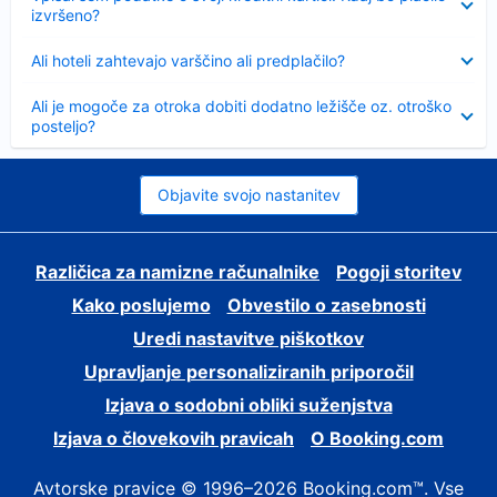
izvršeno?
Skrčeno
Ali hoteli zahtevajo varščino ali predplačilo?
Skrčeno
Ali je mogoče za otroka dobiti dodatno ležišče oz. otroško
posteljo?
Objavite svojo nastanitev
Različica za namizne računalnike
Pogoji storitev
Kako poslujemo
Obvestilo o zasebnosti
Uredi nastavitve piškotkov
Upravljanje personaliziranih priporočil
Izjava o sodobni obliki suženjstva
Izjava o človekovih pravicah
O Booking.com
Avtorske pravice © 1996–2026 Booking.com™. Vse