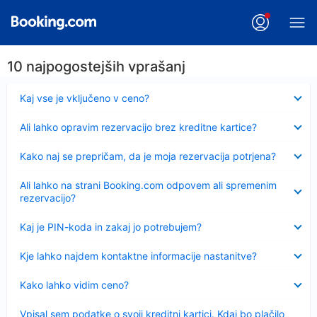
10 najpogostejših vprašanj
Skrčeno
Kaj vse je vključeno v ceno?
Skrčeno
Ali lahko opravim rezervacijo brez kreditne kartice?
Skrčeno
Kako naj se prepričam, da je moja rezervacija potrjena?
Skrčeno
Ali lahko na strani Booking.com odpovem ali spremenim
rezervacijo?
Skrčeno
Kaj je PIN-koda in zakaj jo potrebujem?
Skrčeno
Kje lahko najdem kontaktne informacije nastanitve?
Skrčeno
Kako lahko vidim ceno?
Skrčeno
Vpisal sem podatke o svoji kreditni kartici. Kdaj bo plačilo