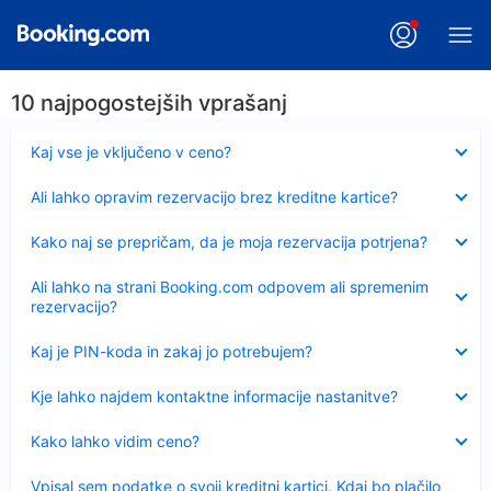
10 najpogostejših vprašanj
Skrčeno
Kaj vse je vključeno v ceno?
Skrčeno
Ali lahko opravim rezervacijo brez kreditne kartice?
Skrčeno
Kako naj se prepričam, da je moja rezervacija potrjena?
Skrčeno
Ali lahko na strani Booking.com odpovem ali spremenim
rezervacijo?
Skrčeno
Kaj je PIN-koda in zakaj jo potrebujem?
Skrčeno
Kje lahko najdem kontaktne informacije nastanitve?
Skrčeno
Kako lahko vidim ceno?
Skrčeno
Vpisal sem podatke o svoji kreditni kartici. Kdaj bo plačilo