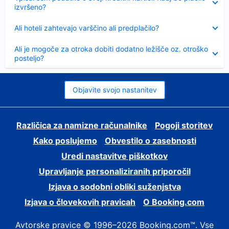
izvršeno?
Skrčeno
Ali hoteli zahtevajo varščino ali predplačilo?
Skrčeno
Ali je mogoče za otroka dobiti dodatno ležišče oz. otroško
posteljo?
Objavite svojo nastanitev
Različica za namizne računalnike
Pogoji storitev
Kako poslujemo
Obvestilo o zasebnosti
Uredi nastavitve piškotkov
Upravljanje personaliziranih priporočil
Izjava o sodobni obliki suženjstva
Izjava o človekovih pravicah
O Booking.com
Avtorske pravice © 1996–2026 Booking.com™. Vse