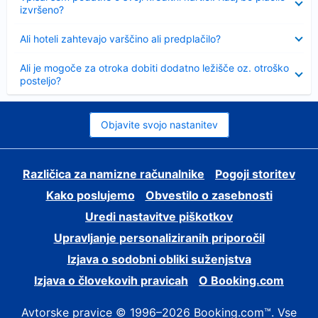
izvršeno?
Skrčeno
Ali hoteli zahtevajo varščino ali predplačilo?
Skrčeno
Ali je mogoče za otroka dobiti dodatno ležišče oz. otroško
posteljo?
Objavite svojo nastanitev
Različica za namizne računalnike
Pogoji storitev
Kako poslujemo
Obvestilo o zasebnosti
Uredi nastavitve piškotkov
Upravljanje personaliziranih priporočil
Izjava o sodobni obliki suženjstva
Izjava o človekovih pravicah
O Booking.com
Avtorske pravice © 1996–2026 Booking.com™. Vse