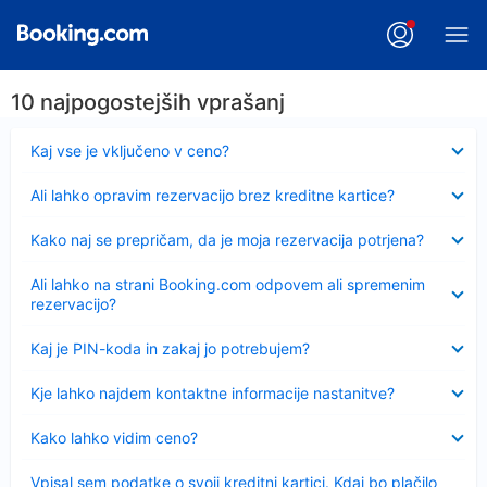
10 najpogostejših vprašanj
Skrčeno
Kaj vse je vključeno v ceno?
Skrčeno
Ali lahko opravim rezervacijo brez kreditne kartice?
Skrčeno
Kako naj se prepričam, da je moja rezervacija potrjena?
Skrčeno
Ali lahko na strani Booking.com odpovem ali spremenim
rezervacijo?
Skrčeno
Kaj je PIN-koda in zakaj jo potrebujem?
Skrčeno
Kje lahko najdem kontaktne informacije nastanitve?
Skrčeno
Kako lahko vidim ceno?
Skrčeno
Vpisal sem podatke o svoji kreditni kartici. Kdaj bo plačilo