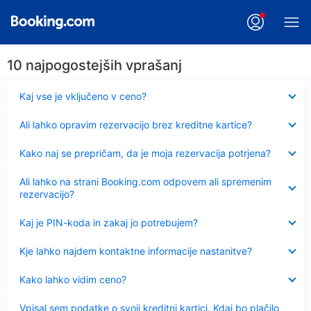
10 najpogostejših vprašanj
Skrčeno
Kaj vse je vključeno v ceno?
Skrčeno
Ali lahko opravim rezervacijo brez kreditne kartice?
Skrčeno
Kako naj se prepričam, da je moja rezervacija potrjena?
Skrčeno
Ali lahko na strani Booking.com odpovem ali spremenim
rezervacijo?
Skrčeno
Kaj je PIN-koda in zakaj jo potrebujem?
Skrčeno
Kje lahko najdem kontaktne informacije nastanitve?
Skrčeno
Kako lahko vidim ceno?
Skrčeno
Vpisal sem podatke o svoji kreditni kartici. Kdaj bo plačilo