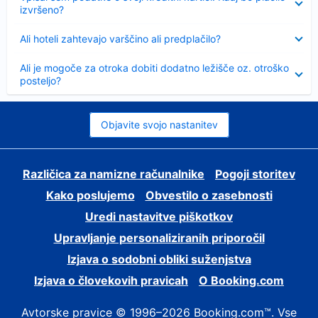
izvršeno?
Skrčeno
Ali hoteli zahtevajo varščino ali predplačilo?
Skrčeno
Ali je mogoče za otroka dobiti dodatno ležišče oz. otroško
posteljo?
Objavite svojo nastanitev
Različica za namizne računalnike
Pogoji storitev
Kako poslujemo
Obvestilo o zasebnosti
Uredi nastavitve piškotkov
Upravljanje personaliziranih priporočil
Izjava o sodobni obliki suženjstva
Izjava o človekovih pravicah
O Booking.com
Avtorske pravice © 1996–2026 Booking.com™. Vse