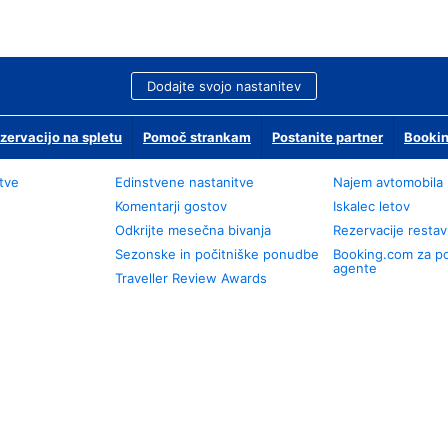
Dodajte svojo nastanitev
zervacijo na spletu
Pomoč strankam
Postanite partner
Bookin
tve
Edinstvene nastanitve
Najem avtomobila
Komentarji gostov
Iskalec letov
Odkrijte mesečna bivanja
Rezervacije restav
Sezonske in počitniške ponudbe
Booking.com za p
agente
Traveller Review Awards