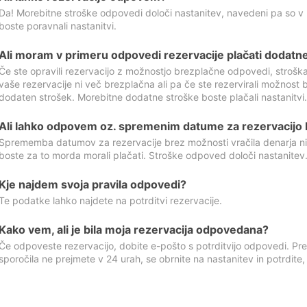
Da! Morebitne stroške odpovedi določi nastanitev, navedeni pa so v
boste poravnali nastanitvi.
Ali moram v primeru odpovedi rezervacije plačati dodatn
Če ste opravili rezervacijo z možnostjo brezplačne odpovedi, stroš
vaše rezervacije ni več brezplačna ali pa če ste rezervirali možnost 
dodaten strošek. Morebitne dodatne stroške boste plačali nastanitvi.
Ali lahko odpovem oz. spremenim datume za rezervacijo b
Sprememba datumov za rezervacije brez možnosti vračila denarja ni
boste za to morda morali plačati. Stroške odpoved določi nastanitev.
Kje najdem svoja pravila odpovedi?
Te podatke lahko najdete na potrditvi rezervacije.
Kako vem, ali je bila moja rezervacija odpovedana?
Če odpoveste rezervacijo, dobite e-pošto s potrditvijo odpovedi. Prev
sporočila ne prejmete v 24 urah, se obrnite na nastanitev in potrdite