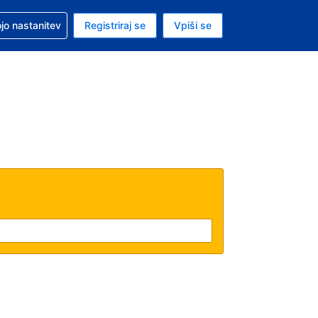
pomoč pri rezervaciji
jo nastanitev
Registriraj se
Vpiši se
a je evro
i jezik je Slovenščini