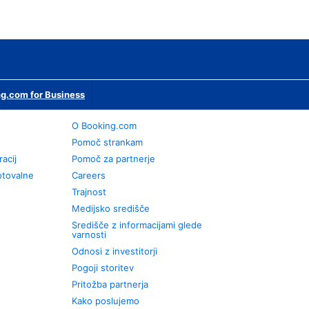
g.com for Business
O Booking.com
Pomoč strankam
racij
Pomoč za partnerje
otovalne
Careers
Trajnost
Medijsko središče
Središče z informacijami glede
varnosti
Odnosi z investitorji
Pogoji storitev
Pritožba partnerja
Kako poslujemo