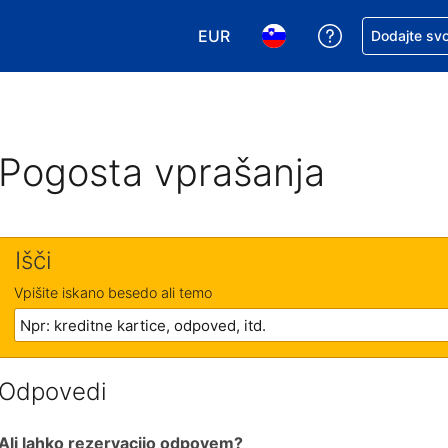
EUR
Zaprosite za 
Dodajte svo
Izbira valute. Vaša trenutna valut
Izbira jezika. Vaš trenutn
Pogosta vprašanja
Išči
Vpišite iskano besedo ali temo
Odpovedi
Ali lahko rezervacijo odpovem?