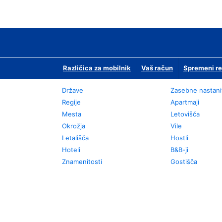
Različica za mobilnik
Vaš račun
Spremeni re
Države
Zasebne nastani
Regije
Apartmaji
Mesta
Letovišča
Okrožja
Vile
Letališča
Hostli
Hoteli
B&B-ji
Znamenitosti
Gostišča