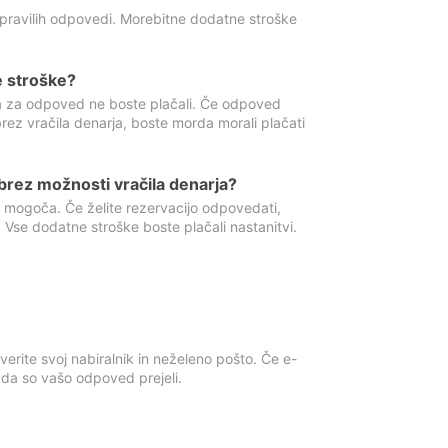
 pravilih odpovedi. Morebitne dodatne stroške
e stroške?
ka za odpoved ne boste plačali. Če odpoved
brez vračila denarja, boste morda morali plačati
rez možnosti vračila denarja?
 mogoča. Če želite rezervacijo odpovedati,
 Vse dodatne stroške boste plačali nastanitvi.
erite svoj nabiralnik in neželeno pošto. Če e-
, da so vašo odpoved prejeli.