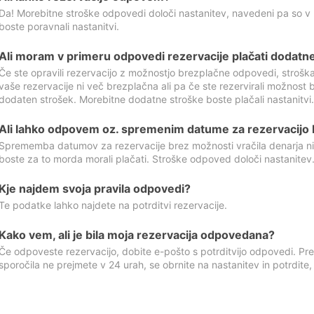
Da! Morebitne stroške odpovedi določi nastanitev, navedeni pa so v
boste poravnali nastanitvi.
Ali moram v primeru odpovedi rezervacije plačati dodatn
Če ste opravili rezervacijo z možnostjo brezplačne odpovedi, stroš
vaše rezervacije ni več brezplačna ali pa če ste rezervirali možnost 
dodaten strošek. Morebitne dodatne stroške boste plačali nastanitvi.
Ali lahko odpovem oz. spremenim datume za rezervacijo b
Sprememba datumov za rezervacije brez možnosti vračila denarja ni
boste za to morda morali plačati. Stroške odpoved določi nastanitev.
Kje najdem svoja pravila odpovedi?
Te podatke lahko najdete na potrditvi rezervacije.
Kako vem, ali je bila moja rezervacija odpovedana?
Če odpoveste rezervacijo, dobite e-pošto s potrditvijo odpovedi. Prev
sporočila ne prejmete v 24 urah, se obrnite na nastanitev in potrdite