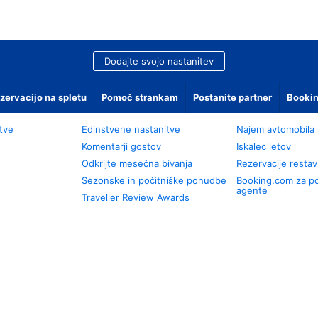
Dodajte svojo nastanitev
zervacijo na spletu
Pomoč strankam
Postanite partner
Bookin
tve
Edinstvene nastanitve
Najem avtomobila
Komentarji gostov
Iskalec letov
Odkrijte mesečna bivanja
Rezervacije restav
Sezonske in počitniške ponudbe
Booking.com za p
agente
Traveller Review Awards