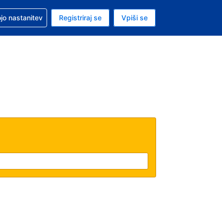
pomoč pri rezervaciji
jo nastanitev
Registriraj se
Vpiši se
a je ameriški dolar
i jezik je Slovenščini