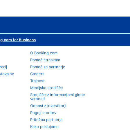
g.com for Business
O Booking.com
Pomoč strankam
racij
Pomoč za partnerje
otovalne
Careers
Trajnost
Medijsko središče
Središče z informacijami glede
varnosti
Odnosi z investitorji
Pogoji storitev
Pritožba partnerja
Kako poslujemo