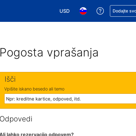
USD
Zaprosite za 
Dodajte svo
Izbira valute. Vaša trenutna valut
Izbira jezika. Vaš trenutn
Pogosta vprašanja
Išči
Vpišite iskano besedo ali temo
Odpovedi
Ali lahko rezervacijo odpovem?