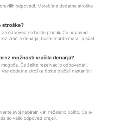
 pravilih odpovedi. Morebitne dodatne stroške
e stroške?
ka za odpoved ne boste plačali. Če odpoved
brez vračila denarja, boste morda morali plačati
rez možnosti vračila denarja?
 mogoča. Če želite rezervacijo odpovedati,
 Vse dodatne stroške boste plačali nastanitvi.
erite svoj nabiralnik in neželeno pošto. Če e-
, da so vašo odpoved prejeli.