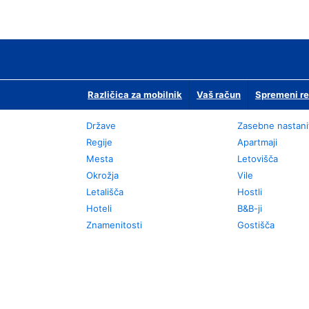
Različica za mobilnik
Vaš račun
Spremeni re
Države
Zasebne nastani
Regije
Apartmaji
Mesta
Letovišča
Okrožja
Vile
Letališča
Hostli
Hoteli
B&B-ji
Znamenitosti
Gostišča