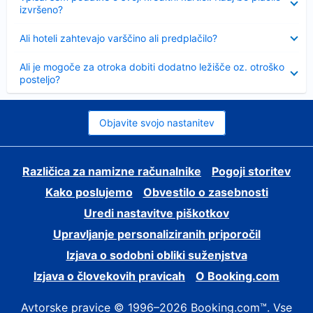
izvršeno?
Skrčeno
Ali hoteli zahtevajo varščino ali predplačilo?
Skrčeno
Ali je mogoče za otroka dobiti dodatno ležišče oz. otroško
posteljo?
Objavite svojo nastanitev
Različica za namizne računalnike
Pogoji storitev
Kako poslujemo
Obvestilo o zasebnosti
Uredi nastavitve piškotkov
Upravljanje personaliziranih priporočil
Izjava o sodobni obliki suženjstva
Izjava o človekovih pravicah
O Booking.com
Avtorske pravice © 1996–2026 Booking.com™. Vse