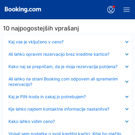
10 najpogostejših vprašanj
Skrčeno
Kaj vse je vključeno v ceno?
Skrčeno
Ali lahko opravim rezervacijo brez kreditne kartice?
Skrčeno
Kako naj se prepričam, da je moja rezervacija potrjena?
Skrčeno
Ali lahko na strani Booking.com odpovem ali spremenim
rezervacijo?
Skrčeno
Kaj je PIN-koda in zakaj jo potrebujem?
Skrčeno
Kje lahko najdem kontaktne informacije nastanitve?
Skrčeno
Kako lahko vidim ceno?
Skrčeno
Vpisal sem podatke o svoji kreditni kartici. Kdaj bo plačilo