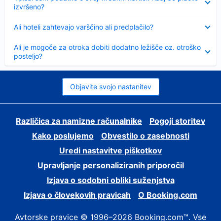
izvršeno?
Skrčeno
Ali hoteli zahtevajo varščino ali predplačilo?
Skrčeno
Ali je mogoče za otroka dobiti dodatno ležišče oz. otroško
posteljo?
Objavite svojo nastanitev
Različica za namizne računalnike
Pogoji storitev
Kako poslujemo
Obvestilo o zasebnosti
Uredi nastavitve piškotkov
Upravljanje personaliziranih priporočil
Izjava o sodobni obliki suženjstva
Izjava o človekovih pravicah
O Booking.com
Avtorske pravice © 1996–2026 Booking.com™. Vse