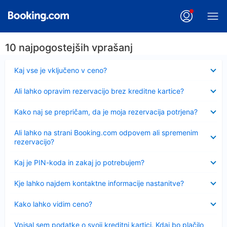
10 najpogostejših vprašanj
Skrčeno
Kaj vse je vključeno v ceno?
Skrčeno
Ali lahko opravim rezervacijo brez kreditne kartice?
Skrčeno
Kako naj se prepričam, da je moja rezervacija potrjena?
Skrčeno
Ali lahko na strani Booking.com odpovem ali spremenim
rezervacijo?
Skrčeno
Kaj je PIN-koda in zakaj jo potrebujem?
Skrčeno
Kje lahko najdem kontaktne informacije nastanitve?
Skrčeno
Kako lahko vidim ceno?
Skrčeno
Vpisal sem podatke o svoji kreditni kartici. Kdaj bo plačilo