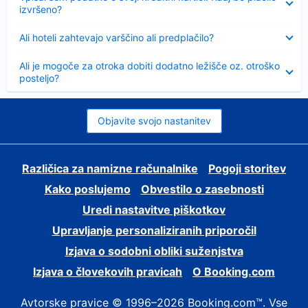
izvršeno?
Skrčeno
Ali hoteli zahtevajo varščino ali predplačilo?
Skrčeno
Ali je mogoče za otroka dobiti dodatno ležišče oz. otroško
posteljo?
Objavite svojo nastanitev
Različica za namizne računalnike
Pogoji storitev
Kako poslujemo
Obvestilo o zasebnosti
Uredi nastavitve piškotkov
Upravljanje personaliziranih priporočil
Izjava o sodobni obliki suženjstva
Izjava o človekovih pravicah
O Booking.com
Avtorske pravice © 1996–2026 Booking.com™. Vse