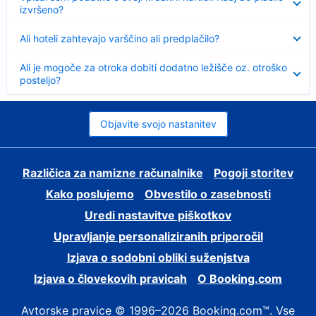
izvršeno?
Skrčeno
Ali hoteli zahtevajo varščino ali predplačilo?
Skrčeno
Ali je mogoče za otroka dobiti dodatno ležišče oz. otroško
posteljo?
Objavite svojo nastanitev
Različica za namizne računalnike
Pogoji storitev
Kako poslujemo
Obvestilo o zasebnosti
Uredi nastavitve piškotkov
Upravljanje personaliziranih priporočil
Izjava o sodobni obliki suženjstva
Izjava o človekovih pravicah
O Booking.com
Avtorske pravice © 1996–2026 Booking.com™. Vse