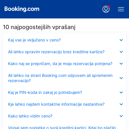
10 najpogostejših vprašanj
Skrčeno
Kaj vse je vključeno v ceno?
Skrčeno
Ali lahko opravim rezervacijo brez kreditne kartice?
Skrčeno
Kako naj se prepričam, da je moja rezervacija potrjena?
Skrčeno
Ali lahko na strani Booking.com odpovem ali spremenim
rezervacijo?
Skrčeno
Kaj je PIN-koda in zakaj jo potrebujem?
Skrčeno
Kje lahko najdem kontaktne informacije nastanitve?
Skrčeno
Kako lahko vidim ceno?
Skrčeno
Vpisal sem podatke o svoji kreditni kartici. Kdaj bo plačilo