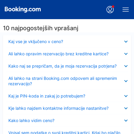
10 najpogostejših vprašanj
Skrčeno
Kaj vse je vključeno v ceno?
Skrčeno
Ali lahko opravim rezervacijo brez kreditne kartice?
Skrčeno
Kako naj se prepričam, da je moja rezervacija potrjena?
Skrčeno
Ali lahko na strani Booking.com odpovem ali spremenim
rezervacijo?
Skrčeno
Kaj je PIN-koda in zakaj jo potrebujem?
Skrčeno
Kje lahko najdem kontaktne informacije nastanitve?
Skrčeno
Kako lahko vidim ceno?
Skrčeno
Vpisal sem podatke o svoji kreditni kartici. Kdaj bo plačilo