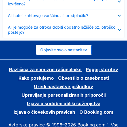
izvršeno?
Skrčeno
Ali hoteli zahtevajo varščino ali predplačilo?
Skrčeno
Ali je mogoče za otroka dobiti dodatno ležišče oz. otroško
posteljo?
Objavite svojo nastanitev
Različica za namizne računalnike
Pogoji storitev
Kako poslujemo
Obvestilo o zasebnosti
Uredi nastavitve piškotkov
Upravljanje personaliziranih priporočil
Izjava o sodobni obliki suženjstva
Izjava o človekovih pravicah
O Booking.com
Avtorske pravice © 1996–2026 Booking.com™. Vse