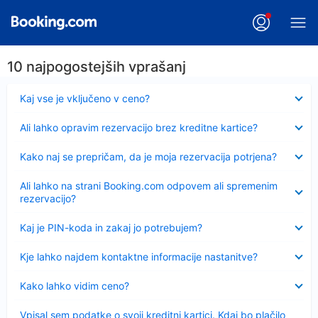
10 najpogostejših vprašanj
Skrčeno
Kaj vse je vključeno v ceno?
Skrčeno
Ali lahko opravim rezervacijo brez kreditne kartice?
Skrčeno
Kako naj se prepričam, da je moja rezervacija potrjena?
Skrčeno
Ali lahko na strani Booking.com odpovem ali spremenim
rezervacijo?
Skrčeno
Kaj je PIN-koda in zakaj jo potrebujem?
Skrčeno
Kje lahko najdem kontaktne informacije nastanitve?
Skrčeno
Kako lahko vidim ceno?
Skrčeno
Vpisal sem podatke o svoji kreditni kartici. Kdaj bo plačilo