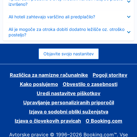
izvršeno?
Skrčeno
Ali hoteli zahtevajo varščino ali predplačilo?
Skrčeno
Ali je mogoče za otroka dobiti dodatno ležišče oz. otroško
posteljo?
Objavite svojo nastanitev
Različica za namizne računalnike
Pogoji storitev
Kako poslujemo
Obvestilo o zasebnosti
Uredi nastavitve piškotkov
Upravljanje personaliziranih priporočil
Izjava o sodobni obliki suženjstva
Izjava o človekovih pravicah
O Booking.com
Avtorske pravice © 1996–2026 Booking.com™. Vse