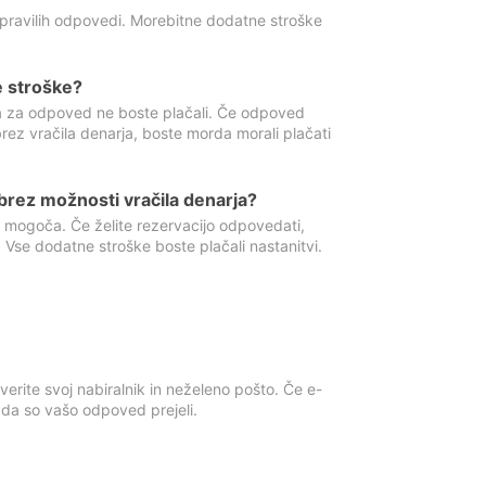
 pravilih odpovedi. Morebitne dodatne stroške
e stroške?
ka za odpoved ne boste plačali. Če odpoved
brez vračila denarja, boste morda morali plačati
rez možnosti vračila denarja?
 mogoča. Če želite rezervacijo odpovedati,
 Vse dodatne stroške boste plačali nastanitvi.
erite svoj nabiralnik in neželeno pošto. Če e-
, da so vašo odpoved prejeli.