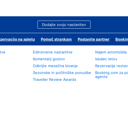
Dodajte svojo nastanitev
zervacijo na spletu
Pomoč strankam
Postanite partner
Bookin
tve
Edinstvene nastanitve
Najem avtomobila
Komentarji gostov
Iskalec letov
Odkrijte mesečna bivanja
Rezervacije restav
Sezonske in počitniške ponudbe
Booking.com za p
agente
Traveller Review Awards