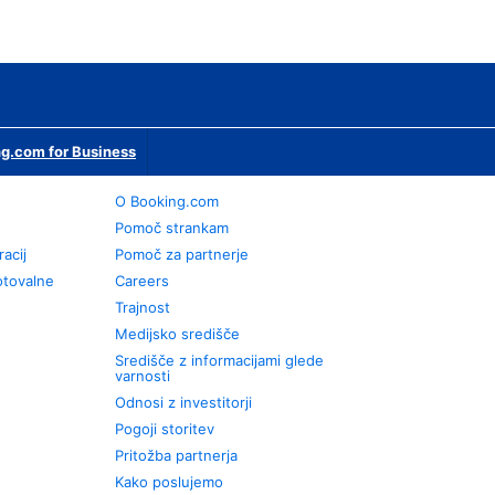
g.com for Business
O Booking.com
Pomoč strankam
racij
Pomoč za partnerje
otovalne
Careers
Trajnost
Medijsko središče
Središče z informacijami glede
varnosti
Odnosi z investitorji
Pogoji storitev
Pritožba partnerja
Kako poslujemo