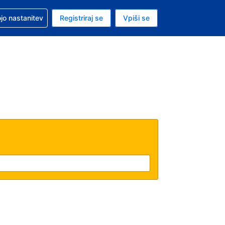
pomoč pri rezervaciji
jo nastanitev
Registriraj se
Vpiši se
a je ameriški dolar
i jezik je Slovenščini