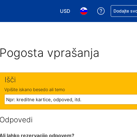
USD
Zaprosite za 
Dodajte svo
Izbira valute. Vaša trenutna valut
Izbira jezika. Vaš trenutn
Pogosta vprašanja
Išči
Vpišite iskano besedo ali temo
Odpovedi
Ali lahko rezervacijo odpovem?