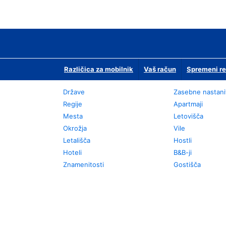
Različica za mobilnik
Vaš račun
Spremeni re
Države
Zasebne nastani
Regije
Apartmaji
Mesta
Letovišča
Okrožja
Vile
Letališča
Hostli
Hoteli
B&B-ji
Znamenitosti
Gostišča