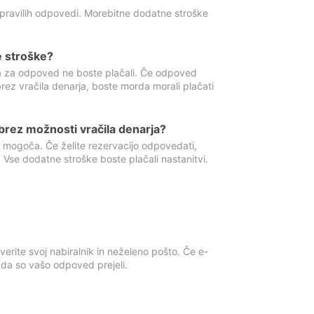
 pravilih odpovedi. Morebitne dodatne stroške
e stroške?
ka za odpoved ne boste plačali. Če odpoved
brez vračila denarja, boste morda morali plačati
rez možnosti vračila denarja?
 mogoča. Če želite rezervacijo odpovedati,
 Vse dodatne stroške boste plačali nastanitvi.
erite svoj nabiralnik in neželeno pošto. Če e-
, da so vašo odpoved prejeli.