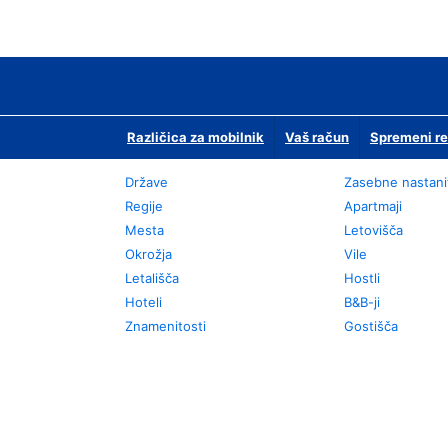
Različica za mobilnik
Vaš račun
Spremeni re
Države
Zasebne nastani
Regije
Apartmaji
Mesta
Letovišča
Okrožja
Vile
Letališča
Hostli
Hoteli
B&B-ji
Znamenitosti
Gostišča