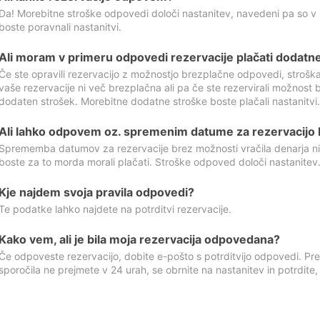
Da! Morebitne stroške odpovedi določi nastanitev, navedeni pa so v
boste poravnali nastanitvi.
Ali moram v primeru odpovedi rezervacije plačati dodatn
Če ste opravili rezervacijo z možnostjo brezplačne odpovedi, stroš
vaše rezervacije ni več brezplačna ali pa če ste rezervirali možnost 
dodaten strošek. Morebitne dodatne stroške boste plačali nastanitvi.
Ali lahko odpovem oz. spremenim datume za rezervacijo b
Sprememba datumov za rezervacije brez možnosti vračila denarja ni
boste za to morda morali plačati. Stroške odpoved določi nastanitev.
Kje najdem svoja pravila odpovedi?
Te podatke lahko najdete na potrditvi rezervacije.
Kako vem, ali je bila moja rezervacija odpovedana?
Če odpoveste rezervacijo, dobite e-pošto s potrditvijo odpovedi. Prev
sporočila ne prejmete v 24 urah, se obrnite na nastanitev in potrdite