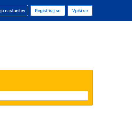
pomoč pri rezervaciji
jo nastanitev
Registriraj se
Vpiši se
a je evro
i jezik je Slovenščini