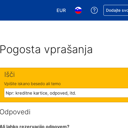
EUR
Zaprosite za 
Dodajte svo
Izbira valute. Vaša trenutna valut
Izbira jezika. Vaš trenutn
Pogosta vprašanja
Išči
Vpišite iskano besedo ali temo
Odpovedi
Ali lahko rezervacijo odpovem?