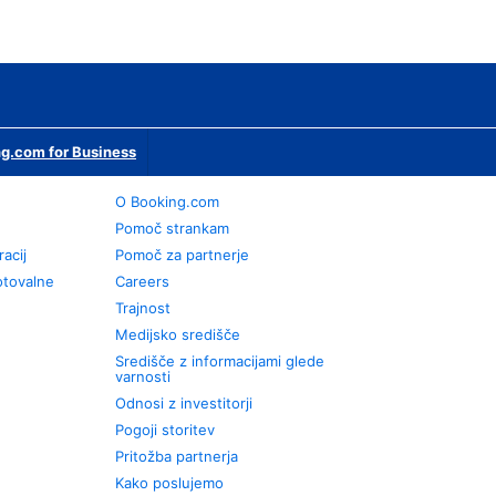
g.com for Business
O Booking.com
Pomoč strankam
racij
Pomoč za partnerje
otovalne
Careers
Trajnost
Medijsko središče
Središče z informacijami glede
varnosti
Odnosi z investitorji
Pogoji storitev
Pritožba partnerja
Kako poslujemo