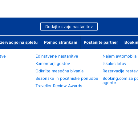
Dodajte svojo nastanitev
zervacijo na spletu
Pomoč strankam
Postanite partner
Bookin
tve
Edinstvene nastanitve
Najem avtomobila
Komentarji gostov
Iskalec letov
Odkrijte mesečna bivanja
Rezervacije restav
Sezonske in počitniške ponudbe
Booking.com za p
agente
Traveller Review Awards