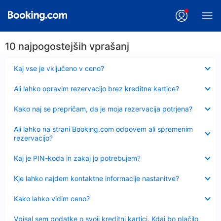
10 najpogostejših vprašanj
Skrčeno
Kaj vse je vključeno v ceno?
Skrčeno
Ali lahko opravim rezervacijo brez kreditne kartice?
Skrčeno
Kako naj se prepričam, da je moja rezervacija potrjena?
Skrčeno
Ali lahko na strani Booking.com odpovem ali spremenim
rezervacijo?
Skrčeno
Kaj je PIN-koda in zakaj jo potrebujem?
Skrčeno
Kje lahko najdem kontaktne informacije nastanitve?
Skrčeno
Kako lahko vidim ceno?
Skrčeno
Vpisal sem podatke o svoji kreditni kartici. Kdaj bo plačilo