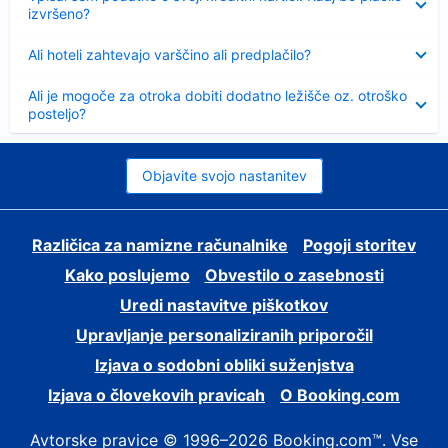
izvršeno?
Skrčeno
Ali hoteli zahtevajo varščino ali predplačilo?
Skrčeno
Ali je mogoče za otroka dobiti dodatno ležišče oz. otroško
posteljo?
Objavite svojo nastanitev
Različica za namizne računalnike
Pogoji storitev
Kako poslujemo
Obvestilo o zasebnosti
Uredi nastavitve piškotkov
Upravljanje personaliziranih priporočil
Izjava o sodobni obliki suženjstva
Izjava o človekovih pravicah
O Booking.com
Avtorske pravice © 1996–2026 Booking.com™. Vse