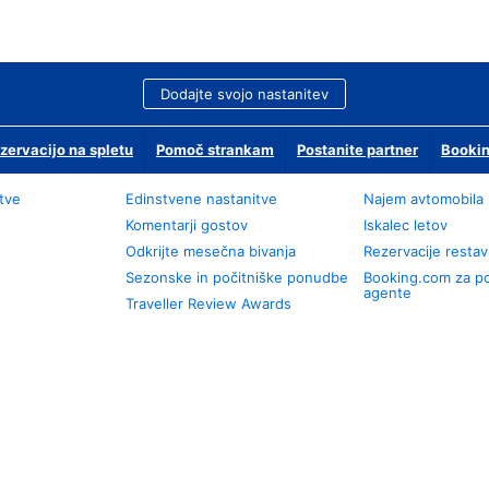
Dodajte svojo nastanitev
zervacijo na spletu
Pomoč strankam
Postanite partner
Bookin
tve
Edinstvene nastanitve
Najem avtomobila
Komentarji gostov
Iskalec letov
Odkrijte mesečna bivanja
Rezervacije restav
Sezonske in počitniške ponudbe
Booking.com za p
agente
Traveller Review Awards