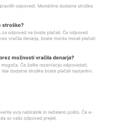
 pravilih odpovedi. Morebitne dodatne stroške
e stroške?
ka za odpoved ne boste plačali. Če odpoved
brez vračila denarja, boste morda morali plačati
rez možnosti vračila denarja?
 mogoča. Če želite rezervacijo odpovedati,
 Vse dodatne stroške boste plačali nastanitvi.
erite svoj nabiralnik in neželeno pošto. Če e-
, da so vašo odpoved prejeli.