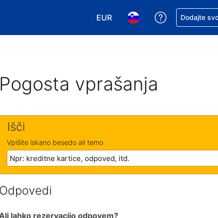
EUR
Zaprosite za 
Dodajte svo
Izbira valute. Vaša trenutna valut
Izbira jezika. Vaš trenutn
Pogosta vprašanja
Išči
Vpišite iskano besedo ali temo
Odpovedi
Ali lahko rezervacijo odpovem?