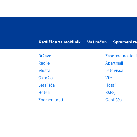
Različica za mobilnik
Vaš račun
Spremeni re
Države
Zasebne nastani
Regije
Apartmaji
Mesta
Letovišča
Okrožja
Vile
Letališča
Hostli
Hoteli
B&B-ji
Znamenitosti
Gostišča