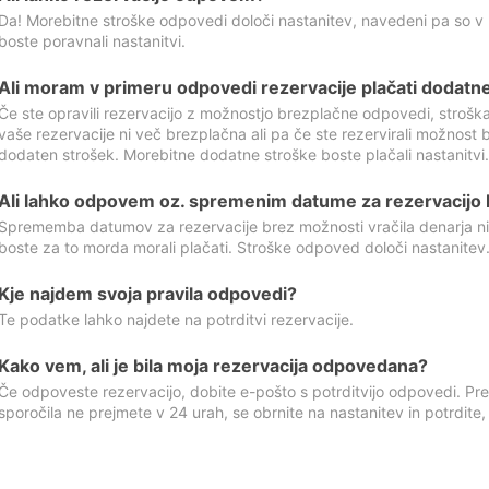
Da! Morebitne stroške odpovedi določi nastanitev, navedeni pa so v
boste poravnali nastanitvi.
Ali moram v primeru odpovedi rezervacije plačati dodatn
Če ste opravili rezervacijo z možnostjo brezplačne odpovedi, stroš
vaše rezervacije ni več brezplačna ali pa če ste rezervirali možnost 
dodaten strošek. Morebitne dodatne stroške boste plačali nastanitvi.
Ali lahko odpovem oz. spremenim datume za rezervacijo b
Sprememba datumov za rezervacije brez možnosti vračila denarja ni
boste za to morda morali plačati. Stroške odpoved določi nastanitev.
Kje najdem svoja pravila odpovedi?
Te podatke lahko najdete na potrditvi rezervacije.
Kako vem, ali je bila moja rezervacija odpovedana?
Če odpoveste rezervacijo, dobite e-pošto s potrditvijo odpovedi. Prev
sporočila ne prejmete v 24 urah, se obrnite na nastanitev in potrdite