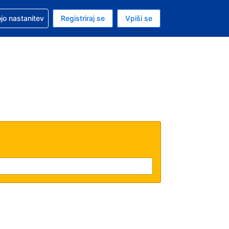
pomoč pri rezervaciji
jo nastanitev
Registriraj se
Vpiši se
a je evro
i jezik je Slovenščini