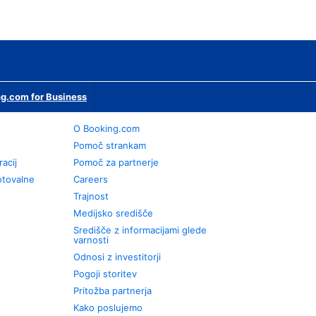
g.com for Business
O Booking.com
Pomoč strankam
racij
Pomoč za partnerje
otovalne
Careers
Trajnost
Medijsko središče
Središče z informacijami glede
varnosti
Odnosi z investitorji
Pogoji storitev
Pritožba partnerja
Kako poslujemo