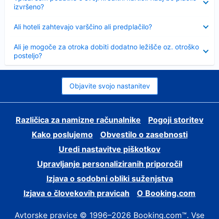
izvršeno?
Skrčeno
Ali hoteli zahtevajo varščino ali predplačilo?
Skrčeno
Ali je mogoče za otroka dobiti dodatno ležišče oz. otroško
posteljo?
Objavite svojo nastanitev
Različica za namizne računalnike
Pogoji storitev
Kako poslujemo
Obvestilo o zasebnosti
Uredi nastavitve piškotkov
Upravljanje personaliziranih priporočil
Izjava o sodobni obliki suženjstva
Izjava o človekovih pravicah
O Booking.com
Avtorske pravice © 1996–2026 Booking.com™. Vse