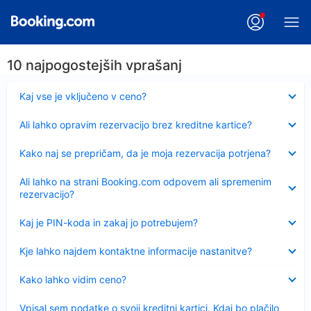
10 najpogostejših vprašanj
Skrčeno
Kaj vse je vključeno v ceno?
Skrčeno
Ali lahko opravim rezervacijo brez kreditne kartice?
Skrčeno
Kako naj se prepričam, da je moja rezervacija potrjena?
Skrčeno
Ali lahko na strani Booking.com odpovem ali spremenim
rezervacijo?
Skrčeno
Kaj je PIN-koda in zakaj jo potrebujem?
Skrčeno
Kje lahko najdem kontaktne informacije nastanitve?
Skrčeno
Kako lahko vidim ceno?
Skrčeno
Vpisal sem podatke o svoji kreditni kartici. Kdaj bo plačilo