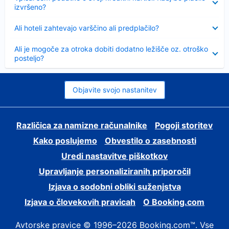
izvršeno?
Skrčeno
Ali hoteli zahtevajo varščino ali predplačilo?
Skrčeno
Ali je mogoče za otroka dobiti dodatno ležišče oz. otroško
posteljo?
Objavite svojo nastanitev
Različica za namizne računalnike
Pogoji storitev
Kako poslujemo
Obvestilo o zasebnosti
Uredi nastavitve piškotkov
Upravljanje personaliziranih priporočil
Izjava o sodobni obliki suženjstva
Izjava o človekovih pravicah
O Booking.com
Avtorske pravice © 1996–2026 Booking.com™. Vse