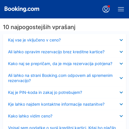
10 najpogostejših vprašanj
Skrčeno
Kaj vse je vključeno v ceno?
Skrčeno
Ali lahko opravim rezervacijo brez kreditne kartice?
Skrčeno
Kako naj se prepričam, da je moja rezervacija potrjena?
Skrčeno
Ali lahko na strani Booking.com odpovem ali spremenim
rezervacijo?
Skrčeno
Kaj je PIN-koda in zakaj jo potrebujem?
Skrčeno
Kje lahko najdem kontaktne informacije nastanitve?
Skrčeno
Kako lahko vidim ceno?
Skrčeno
Vpisal sem podatke o svoji kreditni kartici. Kdaj bo plačilo