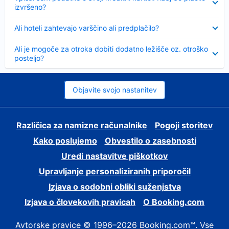
izvršeno?
Skrčeno
Ali hoteli zahtevajo varščino ali predplačilo?
Skrčeno
Ali je mogoče za otroka dobiti dodatno ležišče oz. otroško
posteljo?
Objavite svojo nastanitev
Različica za namizne računalnike
Pogoji storitev
Kako poslujemo
Obvestilo o zasebnosti
Uredi nastavitve piškotkov
Upravljanje personaliziranih priporočil
Izjava o sodobni obliki suženjstva
Izjava o človekovih pravicah
O Booking.com
Avtorske pravice © 1996–2026 Booking.com™. Vse