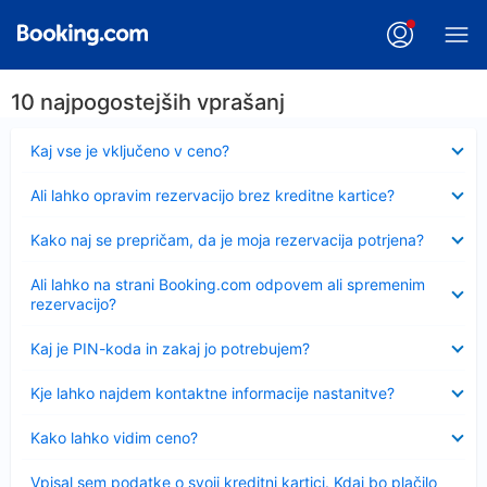
10 najpogostejših vprašanj
Skrčeno
Kaj vse je vključeno v ceno?
Skrčeno
Ali lahko opravim rezervacijo brez kreditne kartice?
Skrčeno
Kako naj se prepričam, da je moja rezervacija potrjena?
Skrčeno
Ali lahko na strani Booking.com odpovem ali spremenim
rezervacijo?
Skrčeno
Kaj je PIN-koda in zakaj jo potrebujem?
Skrčeno
Kje lahko najdem kontaktne informacije nastanitve?
Skrčeno
Kako lahko vidim ceno?
Skrčeno
Vpisal sem podatke o svoji kreditni kartici. Kdaj bo plačilo