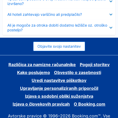
izvršeno?
Skrčeno
Ali hoteli zahtevajo varščino ali predplačilo?
Skrčeno
Ali je mogoče za otroka dobiti dodatno ležišče oz. otroško
posteljo?
Objavite svojo nastanitev
Različica za namizne računalnike
Pogoji storitev
Kako poslujemo
Obvestilo o zasebnosti
Uredi nastavitve piškotkov
Upravljanje personaliziranih priporočil
Izjava o sodobni obliki suženjstva
Izjava o človekovih pravicah
O Booking.com
Avtorske pravice © 1996–2026 Booking.com™. Vse