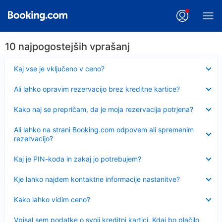
10 najpogostejših vprašanj
Skrčeno
Kaj vse je vključeno v ceno?
Skrčeno
Ali lahko opravim rezervacijo brez kreditne kartice?
Skrčeno
Kako naj se prepričam, da je moja rezervacija potrjena?
Skrčeno
Ali lahko na strani Booking.com odpovem ali spremenim
rezervacijo?
Skrčeno
Kaj je PIN-koda in zakaj jo potrebujem?
Skrčeno
Kje lahko najdem kontaktne informacije nastanitve?
Skrčeno
Kako lahko vidim ceno?
Skrčeno
Vpisal sem podatke o svoji kreditni kartici. Kdaj bo plačilo