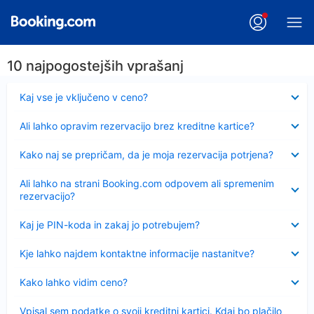
10 najpogostejših vprašanj
Skrčeno
Kaj vse je vključeno v ceno?
Skrčeno
Ali lahko opravim rezervacijo brez kreditne kartice?
Skrčeno
Kako naj se prepričam, da je moja rezervacija potrjena?
Skrčeno
Ali lahko na strani Booking.com odpovem ali spremenim
rezervacijo?
Skrčeno
Kaj je PIN-koda in zakaj jo potrebujem?
Skrčeno
Kje lahko najdem kontaktne informacije nastanitve?
Skrčeno
Kako lahko vidim ceno?
Skrčeno
Vpisal sem podatke o svoji kreditni kartici. Kdaj bo plačilo