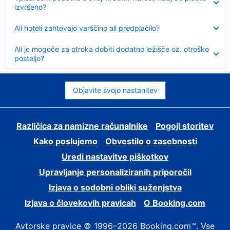
izvršeno?
Skrčeno
Ali hoteli zahtevajo varščino ali predplačilo?
Skrčeno
Ali je mogoče za otroka dobiti dodatno ležišče oz. otroško
posteljo?
Objavite svojo nastanitev
Različica za namizne računalnike
Pogoji storitev
Kako poslujemo
Obvestilo o zasebnosti
Uredi nastavitve piškotkov
Upravljanje personaliziranih priporočil
Izjava o sodobni obliki suženjstva
Izjava o človekovih pravicah
O Booking.com
Avtorske pravice © 1996–2026 Booking.com™. Vse