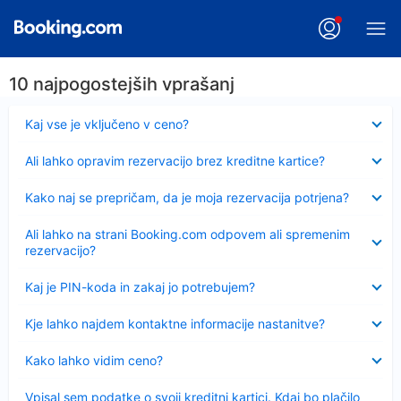
10 najpogostejših vprašanj
Skrčeno
Kaj vse je vključeno v ceno?
Skrčeno
Ali lahko opravim rezervacijo brez kreditne kartice?
Skrčeno
Kako naj se prepričam, da je moja rezervacija potrjena?
Skrčeno
Ali lahko na strani Booking.com odpovem ali spremenim
rezervacijo?
Skrčeno
Kaj je PIN-koda in zakaj jo potrebujem?
Skrčeno
Kje lahko najdem kontaktne informacije nastanitve?
Skrčeno
Kako lahko vidim ceno?
Skrčeno
Vpisal sem podatke o svoji kreditni kartici. Kdaj bo plačilo