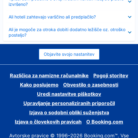
izvršeno?
Skrčeno
Ali hoteli zahtevajo varščino ali predplačilo?
Skrčeno
Ali je mogoče za otroka dobiti dodatno ležišče oz. otroško
posteljo?
Objavite svojo nastanitev
Različica za namizne računalnike
Pogoji storitev
Kako poslujemo
Obvestilo o zasebnosti
Uredi nastavitve piškotkov
Upravljanje personaliziranih priporočil
Izjava o sodobni obliki suženjstva
Izjava o človekovih pravicah
O Booking.com
Avtorske pravice © 1996–2026 Booking.com™. Vse