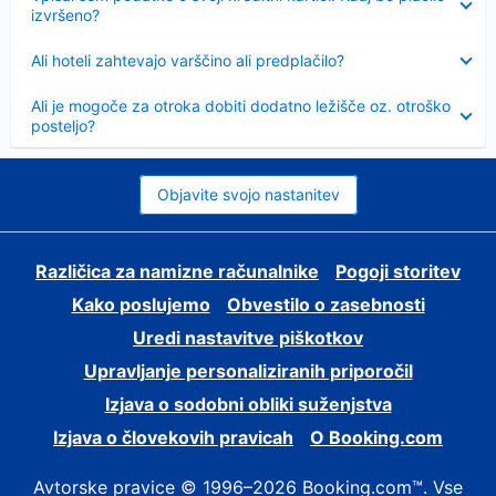
izvršeno?
Skrčeno
Ali hoteli zahtevajo varščino ali predplačilo?
Skrčeno
Ali je mogoče za otroka dobiti dodatno ležišče oz. otroško
posteljo?
Objavite svojo nastanitev
Različica za namizne računalnike
Pogoji storitev
Kako poslujemo
Obvestilo o zasebnosti
Uredi nastavitve piškotkov
Upravljanje personaliziranih priporočil
Izjava o sodobni obliki suženjstva
Izjava o človekovih pravicah
O Booking.com
Avtorske pravice © 1996–2026 Booking.com™. Vse