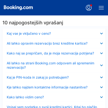
10 najpogostejših vprašanj
Skrčeno
Kaj vse je vključeno v ceno?
Skrčeno
Ali lahko opravim rezervacijo brez kreditne kartice?
Skrčeno
Kako naj se prepričam, da je moja rezervacija potrjena?
Skrčeno
Ali lahko na strani Booking.com odpovem ali spremenim
rezervacijo?
Skrčeno
Kaj je PIN-koda in zakaj jo potrebujem?
Skrčeno
Kje lahko najdem kontaktne informacije nastanitve?
Skrčeno
Kako lahko vidim ceno?
Skrčeno
Vpisal sem podatke o svoji kreditni kartici. Kdaj bo plačilo