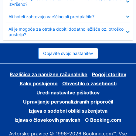
izvršeno?
Skrčeno
Ali hoteli zahtevajo varščino ali predplačilo?
Skrčeno
Ali je mogoče za otroka dobiti dodatno ležišče oz. otroško
posteljo?
Objavite svojo nastanitev
Različica za namizne računalnike
Pogoji storitev
Kako poslujemo
Obvestilo o zasebnosti
Uredi nastavitve piškotkov
Upravljanje personaliziranih priporočil
Izjava o sodobni obliki suženjstva
Izjava o človekovih pravicah
O Booking.com
Avtorske pravice © 1996–2026 Booking.com™. Vse