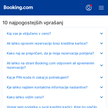
10 najpogostejših vprašanj
Skrčeno
Kaj vse je vključeno v ceno?
Skrčeno
Ali lahko opravim rezervacijo brez kreditne kartice?
Skrčeno
Kako naj se prepričam, da je moja rezervacija potrjena?
Skrčeno
Ali lahko na strani Booking.com odpovem ali spremenim
rezervacijo?
Skrčeno
Kaj je PIN-koda in zakaj jo potrebujem?
Skrčeno
Kje lahko najdem kontaktne informacije nastanitve?
Skrčeno
Kako lahko vidim ceno?
Skrčeno
Vpisal sem podatke o svoji kreditni kartici. Kdaj bo plačilo