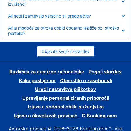
izvršeno?
Skrčeno
Ali hoteli zahtevajo varščino ali predplačilo?
Skrčeno
Ali je mogoče za otroka dobiti dodatno ležišče oz. otroško
posteljo?
Objavite svojo nastanitev
Različica za namizne računalnike
Pogoji storitev
Kako poslujemo
Obvestilo o zasebnosti
Uredi nastavitve piškotkov
Upravljanje personaliziranih priporočil
Izjava o sodobni obliki suženjstva
Izjava o človekovih pravicah
O Booking.com
Avtorske pravice © 1996–2026 Booking.com™. Vse