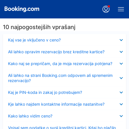
10 najpogostejših vprašanj
Skrčeno
Kaj vse je vključeno v ceno?
Skrčeno
Ali lahko opravim rezervacijo brez kreditne kartice?
Skrčeno
Kako naj se prepričam, da je moja rezervacija potrjena?
Skrčeno
Ali lahko na strani Booking.com odpovem ali spremenim
rezervacijo?
Skrčeno
Kaj je PIN-koda in zakaj jo potrebujem?
Skrčeno
Kje lahko najdem kontaktne informacije nastanitve?
Skrčeno
Kako lahko vidim ceno?
Skrčeno
Vpisal sem podatke o svoji kreditni kartici. Kdaj bo plačilo