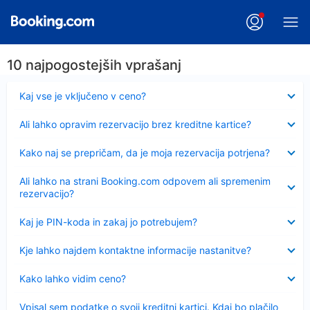
10 najpogostejših vprašanj
Skrčeno
Kaj vse je vključeno v ceno?
Skrčeno
Ali lahko opravim rezervacijo brez kreditne kartice?
Skrčeno
Kako naj se prepričam, da je moja rezervacija potrjena?
Skrčeno
Ali lahko na strani Booking.com odpovem ali spremenim
rezervacijo?
Skrčeno
Kaj je PIN-koda in zakaj jo potrebujem?
Skrčeno
Kje lahko najdem kontaktne informacije nastanitve?
Skrčeno
Kako lahko vidim ceno?
Skrčeno
Vpisal sem podatke o svoji kreditni kartici. Kdaj bo plačilo