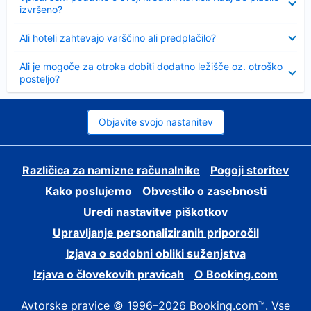
izvršeno?
Skrčeno
Ali hoteli zahtevajo varščino ali predplačilo?
Skrčeno
Ali je mogoče za otroka dobiti dodatno ležišče oz. otroško
posteljo?
Objavite svojo nastanitev
Različica za namizne računalnike
Pogoji storitev
Kako poslujemo
Obvestilo o zasebnosti
Uredi nastavitve piškotkov
Upravljanje personaliziranih priporočil
Izjava o sodobni obliki suženjstva
Izjava o človekovih pravicah
O Booking.com
Avtorske pravice © 1996–2026 Booking.com™. Vse