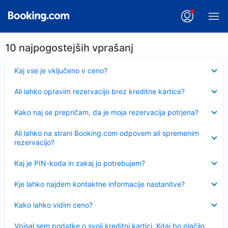
10 najpogostejših vprašanj
Skrčeno
Kaj vse je vključeno v ceno?
Skrčeno
Ali lahko opravim rezervacijo brez kreditne kartice?
Skrčeno
Kako naj se prepričam, da je moja rezervacija potrjena?
Skrčeno
Ali lahko na strani Booking.com odpovem ali spremenim
rezervacijo?
Skrčeno
Kaj je PIN-koda in zakaj jo potrebujem?
Skrčeno
Kje lahko najdem kontaktne informacije nastanitve?
Skrčeno
Kako lahko vidim ceno?
Skrčeno
Vpisal sem podatke o svoji kreditni kartici. Kdaj bo plačilo