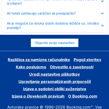
izvršeno?
Skrčeno
Ali hoteli zahtevajo varščino ali predplačilo?
Skrčeno
Ali je mogoče za otroka dobiti dodatno ležišče oz. otroško
posteljo?
Objavite svojo nastanitev
Različica za namizne računalnike
Pogoji storitev
Kako poslujemo
Obvestilo o zasebnosti
Uredi nastavitve piškotkov
Upravljanje personaliziranih priporočil
Izjava o sodobni obliki suženjstva
Izjava o človekovih pravicah
O Booking.com
Avtorske pravice © 1996–2026 Booking.com™. Vse